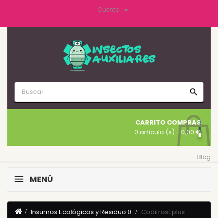

Cuenta
search
CARRITO COMPRAS
0 artículo (s)
- 0,00 €
Blog
MENÚ
Insumos Ecológicos y Residuo 0
Codifrost plus