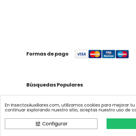
Formas de pago
Búsquedas Populares
foresta
feromonas
quercus
control
ynject
max
palmera
biologico
xilemax
encinas
r
En InsectosAuxiliares.com, utilizamos cookies para mejorar tu
continuar explorando nuestro sitio, aceptas nuestro uso de c
Configurar
tune
InsectosAuxiliares.com © 2008 - 2026. Expe