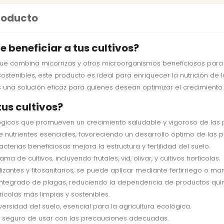
producto
 beneficiar a tus cultivos?
 que combina micorrizas y otros microorganismos beneficiosos para m
tenibles, este producto es ideal para enriquecer la nutrición de las
es una solución eficaz para quienes desean optimizar el crecimient
tus cultivos?
iológicos que promueven un crecimiento saludable y vigoroso de las 
 nutrientes esenciales, favoreciendo un desarrollo óptimo de las p
acterias beneficiosas mejora la estructura y fertilidad del suelo.
a de cultivos, incluyendo frutales, vid, olivar, y cultivos hortícolas.
lizantes y fitosanitarios, se puede aplicar mediante fertirriego o m
 integrado de plagas, reduciendo la dependencia de productos quí
ícolas más limpias y sostenibles.
iversidad del suelo, esencial para la agricultura ecológica.
 y seguro de usar con las precauciones adecuadas.