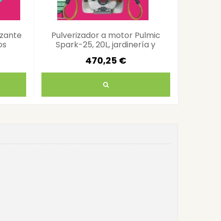
izante
Pulverizador a motor Pulmic
Ag
os
Spark-25, 20L, jardinería y
bioestim
agricultura
470,25 €