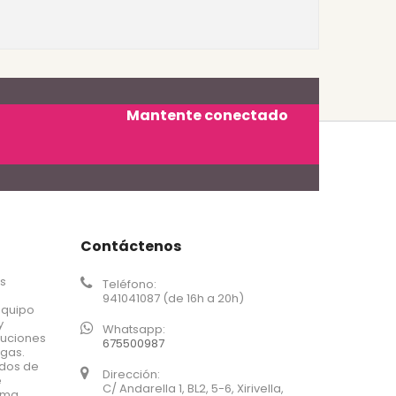
Mantente conectado
Contáctenos
os
Teléfono:
941041087 (de 16h a 20h)
equipo
y
Whatsapp:
luciones
675500987
agas.
ados de
Dirección:
e
C/ Andarella 1, BL2, 5-6, Xirivella,
xima