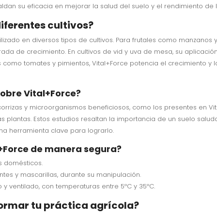
paldan su eficacia en mejorar la salud del suelo y el rendimiento de l
iferentes cultivos?
izado en diversos tipos de cultivos. Para frutales como manzanos y 
ada de crecimiento. En cultivos de vid y uva de mesa, su aplicació
olas como tomates y pimientos, Vital+Force potencia el crecimiento 
sobre Vital+Force?
rrizas y microorganismos beneficiosos, como los presentes en Vita
s plantas. Estos estudios resaltan la importancia de un suelo saluda
na herramienta clave para lograrlo.
+Force de manera segura?
s domésticos.
tes y mascarillas, durante su manipulación.
 y ventilado, con temperaturas entre 5ºC y 35ºC.
ormar tu práctica agrícola?