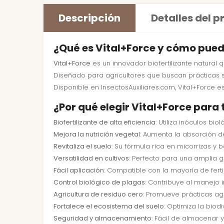
Descripción
Detalles del 
¿Qué es Vital+Force y cómo puede
Vital+Force
es un innovador biofertilizante natural
Diseñado para agricultores que buscan prácticas sos
Disponible en InsectosAuxiliares.com, Vital+Force 
¿Por qué elegir Vital+Force para 
Biofertilizante de alta eficiencia
: Utiliza inóculos b
Mejora la nutrición vegetal
: Aumenta la absorción de
Revitaliza el suelo
: Su fórmula rica en micorrizas y b
Versatilidad en cultivos
: Perfecto para una amplia gam
Fácil aplicación
: Compatible con la mayoría de ferti
Control biológico de plagas
: Contribuye al manejo
Agricultura de residuo cero
: Promueve prácticas agr
Fortalece el ecosistema del suelo
: Optimiza la biod
Seguridad y almacenamiento
: Fácil de almacenar