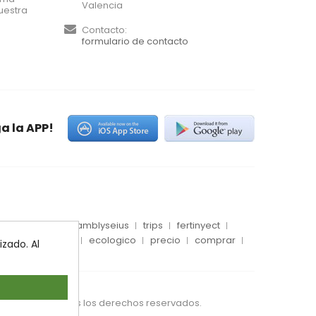
Valencia
uestra
Contacto:
formulario de contacto
a la APP!
es
conector
amblyseius
trips
fertinyect
 blanca
dosis
ecologico
precio
comprar
zado. Al
S IBERIA SL. Todos los derechos reservados.