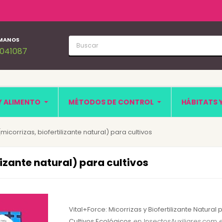
MANOS
1041087
Y ALIMENTO
MÉTODOS DE CONTROL
HÁBITATS 
micorrizas, biofertilizante natural) para cultivos
lizante natural) para cultivos
Vital+Force: Micorrizas y Biofertilizante Natural 
Cultivos Ecológicos
en InsectosAuxiliares.com e