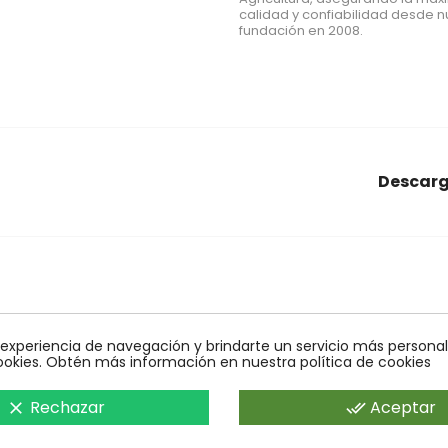
calidad y confiabilidad desde n
fundación en 2008.
Descarg
araña roja
conectores
Econex
alcornoques
nido
agrar
obles
control biologico
quelato
bioline
monitoreo
mosca
 experiencia de navegación y brindarte un servicio más personali
ookies. Obtén más información en nuestra política de cookies
Rechazar
Aceptar
clear
done_all
rtos en Agricultura Ecológica y Control Biológico.Operado por AGRARE