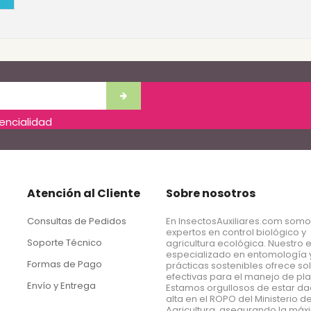
dencialidad
Atención al Cliente
Sobre nosotros
Consultas de Pedidos
En InsectosAuxiliares.com som
expertos en control biológico y
Soporte Técnico
agricultura ecológica. Nuestro 
especializado en entomología 
Formas de Pago
prácticas sostenibles ofrece so
efectivas para el manejo de pl
Envío y Entrega
Estamos orgullosos de estar d
alta en el ROPO del Ministerio d
Agricultura, asegurando la má