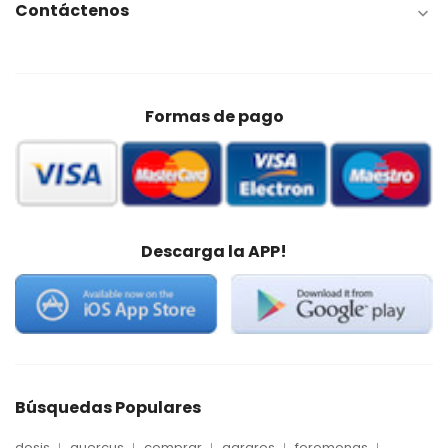
Contáctenos

Formas de pago
Descarga la APP!
Búsquedas Populares
dosis
quercus
comprar
agrares
feromonas