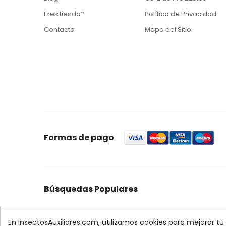
Eres tienda?
Política de Privacidad
Contacto
Mapa del Sitio
Formas de pago
Búsquedas Populares
foresta
feromonas
quercus
control
ynject
max
palmera
biologico
xilemax
encinas
r
En InsectosAuxiliares.com, utilizamos cookies para mejorar tu