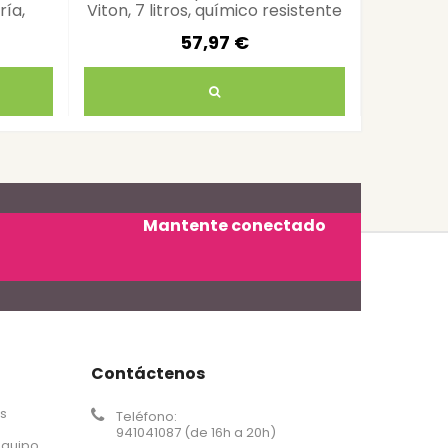
ría,
Viton, 7 litros, químico resistente
lit
57,97 €
Mantente conectado
Contáctenos
os
Teléfono:
941041087 (de 16h a 20h)
equipo