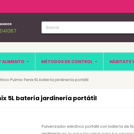
MANOS
1041087
Y ALIMENTO
MÉTODOS DE CONTROL
HÁBITATS 
rico Pulmic Fenix 5L batería jardinería portátil
ix 5L batería jardinería portátil
Pulverizador eléctrico portátil con batería de 5
jardinería
es la solución ideal para tus neces