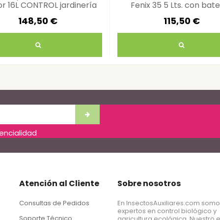
r 16L CONTROL jardinería
Fenix 35 5 Lts. con bate
eficiente
jardinería eficiente
148,50 €
115,50 €
dencialidad
Atención al Cliente
Sobre nosotros
Consultas de Pedidos
En InsectosAuxiliares.com som
expertos en control biológico y
Soporte Técnico
agricultura ecológica. Nuestro 