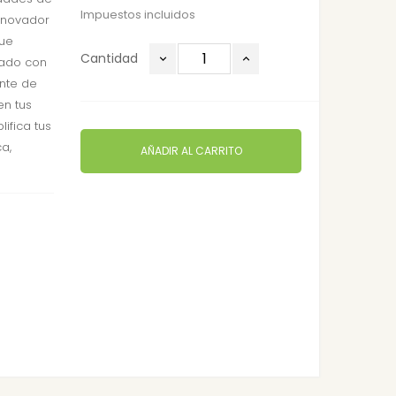
Impuestos incluidos
innovador
que
Cantidad
pado con
ante de
en tus
lifica tus
a,
AÑADIR AL CARRITO