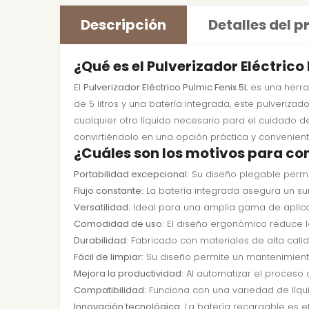
Descripción
Detalles del 
¿Qué es el Pulverizador Eléctrico 
El
Pulverizador Eléctrico Pulmic Fenix 5L
es una herram
de 5 litros y una batería integrada, este pulverizado
cualquier otro líquido necesario para el cuidado de
convirtiéndolo en una opción práctica y conveniente
¿Cuáles son los motivos para com
Portabilidad excepcional:
Su diseño plegable permit
Flujo constante:
La batería integrada asegura un sumi
Versatilidad:
Ideal para una amplia gama de aplicac
Comodidad de uso:
El diseño ergonómico reduce la
Durabilidad:
Fabricado con materiales de alta calida
Fácil de limpiar:
Su diseño permite un mantenimient
Mejora la productividad:
Al automatizar el proceso d
Compatibilidad:
Funciona con una variedad de líquid
Innovación tecnológica:
La batería recargable es e