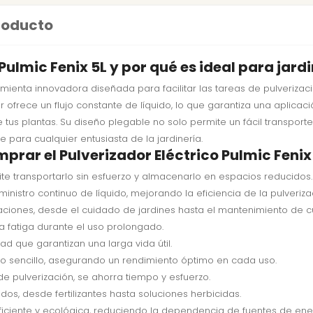
producto
Pulmic Fenix 5L y por qué es ideal para jard
ienta innovadora diseñada para facilitar las tareas de pulverizaci
r ofrece un flujo constante de líquido, lo que garantiza una aplicació
 tus plantas. Su diseño plegable no solo permite un fácil transport
 para cualquier entusiasta de la jardinería.
prar el Pulverizador Eléctrico Pulmic Fenix
e transportarlo sin esfuerzo y almacenarlo en espacios reducidos.
nistro continuo de líquido, mejorando la eficiencia de la pulveriza
iones, desde el cuidado de jardines hasta el mantenimiento de cul
 fatiga durante el uso prolongado.
d que garantizan una larga vida útil.
o sencillo, asegurando un rendimiento óptimo en cada uso.
e pulverización, se ahorra tiempo y esfuerzo.
os, desde fertilizantes hasta soluciones herbicidas.
ficiente y ecológica, reduciendo la dependencia de fuentes de ene