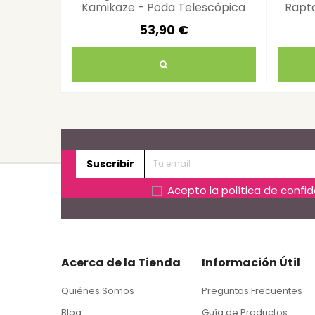
Kamikaze - Poda Telescópica
Rapto
Durable
53,90 €
Suscribir
Acepto la
política de confi
Acerca de la Tienda
Información Útil
Quiénes Somos
Preguntas Frecuentes
Blog
Guía de Productos