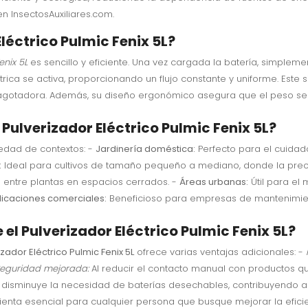
n InsectosAuxiliares.com.
léctrico Pulmic Fenix 5L?
enix 5L
es sencillo y eficiente. Una vez cargada la batería, simplement
trica se activa, proporcionando un flujo constante y uniforme. Es
agotadora. Además, su diseño ergonómico asegura que el peso se 
l Pulverizador Eléctrico Pulmic Fenix 5L?
iedad de contextos: -
Jardinería doméstica:
Perfecto para el cuidad
:
Ideal para cultivos de tamaño pequeño a mediano, donde la precisi
entre plantas en espacios cerrados. -
Áreas urbanas:
Útil para el
licaciones comerciales:
Beneficioso para empresas de mantenimien
el Pulverizador Eléctrico Pulmic Fenix 5L?
izador Eléctrico Pulmic Fenix 5L
ofrece varias ventajas adicionales: -
eguridad mejorada:
Al reducir el contacto manual con productos quí
disminuye la necesidad de baterías desechables, contribuyendo a l
enta esencial para cualquier persona que busque mejorar la eficien