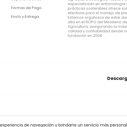
especializado en entomología 
Formas de Pago
prácticas sostenibles ofrece so
efectivas para el manejo de pl
Envío y Entrega
Estamos orgullosos de estar d
alta en el ROPO del Ministerio d
Agricultura, asegurando la má
calidad y confiabilidad desde n
fundación en 2008.
Descarg
araña roja
conectores
Econex
alcornoques
nido
agrar
obles
control biologico
quelato
bioline
monitoreo
mosca
 experiencia de navegación y brindarte un servicio más personali