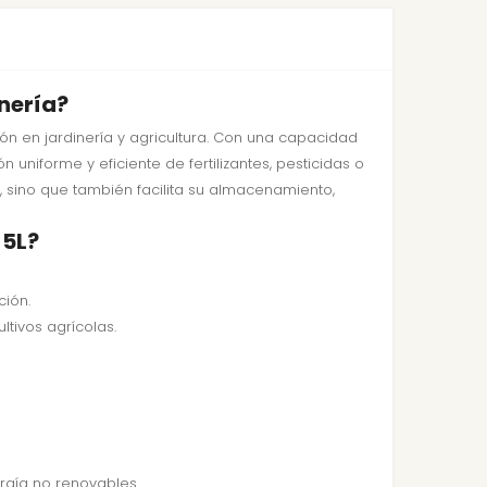
inería?
ón en jardinería y agricultura. Con una capacidad
n uniforme y eficiente de fertilizantes, pesticidas o
e, sino que también facilita su almacenamiento,
 5L?
ción.
tivos agrícolas.
rgía no renovables.