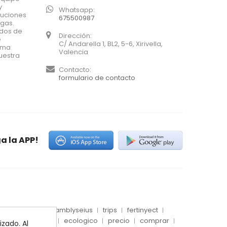
y
Whatsapp:
luciones
675500987
agas.
ados de
Dirección:
e
C/ Andarella 1, BL2, 5-6, Xirivella,
xima
Valencia
uestra
Contacto:
formulario de contacto
a la APP!
es
conector
amblyseius
trips
fertinyect
 blanca
dosis
ecologico
precio
comprar
zado. Al