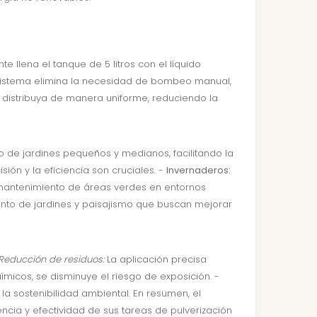
e llena el tanque de 5 litros con el líquido
te sistema elimina la necesidad de bombeo manual,
distribuya de manera uniforme, reduciendo la
o de jardines pequeños y medianos, facilitando la
ón y la eficiencia son cruciales. -
Invernaderos:
 mantenimiento de áreas verdes en entornos
to de jardines y paisajismo que buscan mejorar
Reducción de residuos:
La aplicación precisa
micos, se disminuye el riesgo de exposición. -
a sostenibilidad ambiental. En resumen, el
cia y efectividad de sus tareas de pulverización