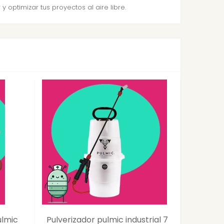
 optimizar tus proyectos al aire libre.
ulmic
Pulverizador pulmic industrial 7
Pulveriz