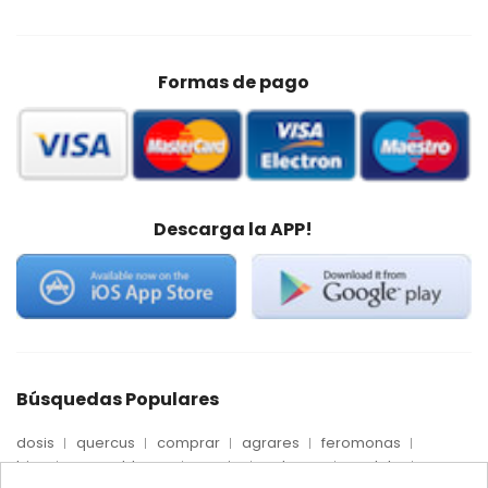
Formas de pago
Descarga la APP!
Búsquedas Populares
dosis
quercus
comprar
agrares
feromonas
trips
mosca blanca
precio
palmera
quelato