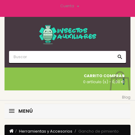

Cuenta
search
CARRITO COMPRAS
0 artículo (s)
- 0,00 €
Blog
MENÚ
Herramientas y Accesorios
Gancho de pimiento