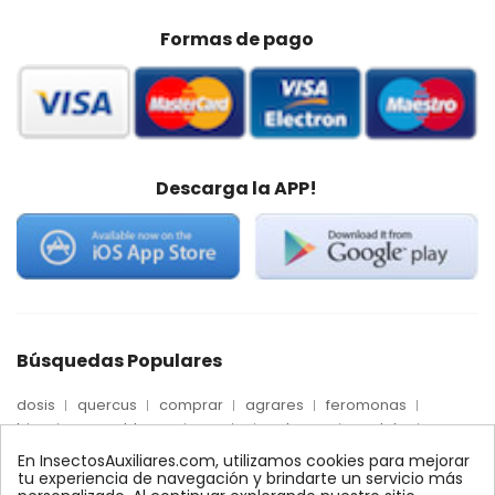
Formas de pago
Descarga la APP!
Búsquedas Populares
dosis
quercus
comprar
agrares
feromonas
trips
mosca blanca
precio
palmera
quelato
Econex
control
amblyseius
araña roja
biologico
En InsectosAuxiliares.com, utilizamos cookies para mejorar
max
nido
encinas
alcornoques
conector
tu experiencia de navegación y brindarte un servicio más