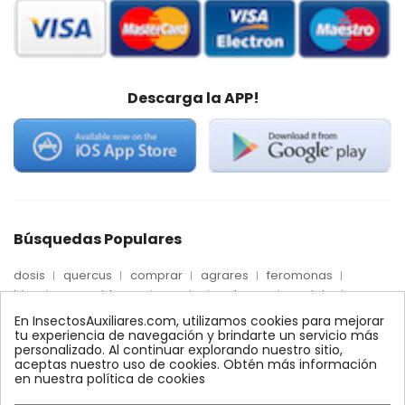
Descarga la APP!
Búsquedas Populares
dosis
quercus
comprar
agrares
feromonas
trips
mosca blanca
precio
palmera
quelato
Econex
control
amblyseius
araña roja
biologico
En InsectosAuxiliares.com, utilizamos cookies para mejorar
max
nido
encinas
alcornoques
conector
tu experiencia de navegación y brindarte un servicio más
personalizado. Al continuar explorando nuestro sitio,
xilemax
foresta
monitoreo
ynject
fertinyect
aceptas nuestro uso de cookies. Obtén más información
bioline
robles
conectores
ecologico
en nuestra política de cookies
control biologico