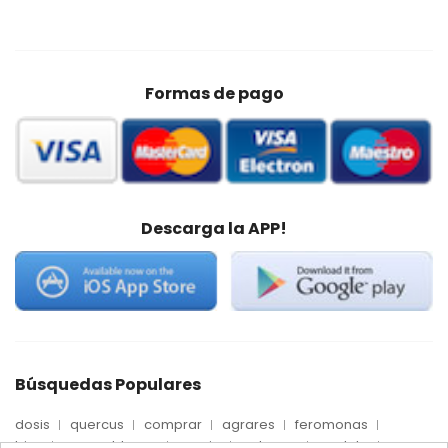
Formas de pago
Descarga la APP!
Búsquedas Populares
dosis
quercus
comprar
agrares
feromonas
trips
mosca blanca
precio
palmera
quelato