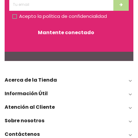
Acepto la
política de confidencialidad
Mantente conectado
Acerca de la Tienda

Información Útil

Atención al Cliente

Sobre nosotros

Contáctenos
