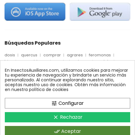
Búsquedas Populares
dosis
quercus
comprar
agrares
feromonas
trips
mosca blanca
precio
palmera
quelato
Econex
control
amblyseius
araña roja
biologico
En InsectosAuxiliares.com, utilizamos cookies para mejorar
max
nido
encinas
alcornoques
conector
tu experiencia de navegación y brindarte un servicio más
personalizado. Al continuar explorando nuestro sitio,
xilemax
foresta
monitoreo
ynject
fertinyect
aceptas nuestro uso de cookies. Obtén más información
bioline
robles
conectores
ecologico
en nuestra política de cookies
control biologico
Configurar
tune
Rechazar
clear
InsectosAuxiliares.com © 2008 - 2026. Expertos en Agricultura
Ecológica y Control Biológico.Operado por AGRARES IBERIA SL.
Aceptar
done_all