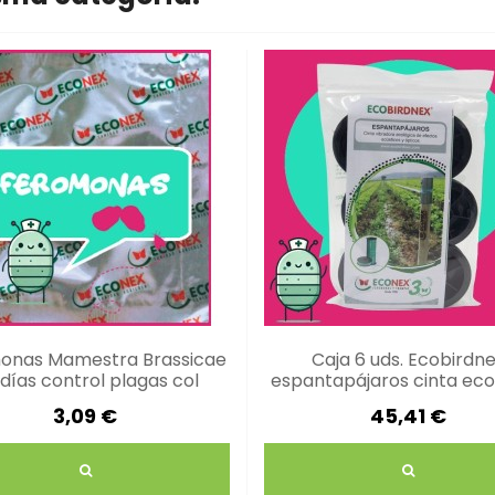
onas Mamestra Brassicae
Caja 6 uds. Ecobirdn
días control plagas col
espantapájaros cinta eco
30 mts
3,09 €
45,41 €