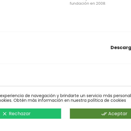
fundación en 2008.
Descarg
araña roja
conectores
Econex
alcornoques
nido
agrar
obles
control biologico
quelato
bioline
monitoreo
mosca
 experiencia de navegación y brindarte un servicio más personali
ookies. Obtén más información en nuestra política de cookies
Rechazar
Aceptar
clear
done_all
rtos en Agricultura Ecológica y Control Biológico.Operado por AGRARE