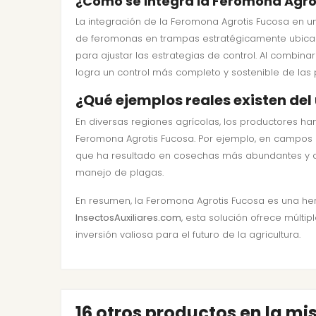
¿Cómo se integra la Feromona Agro
La integración de la Feromona Agrotis Fucosa en u
de feromonas en trampas estratégicamente ubicada
para ajustar las estrategias de control. Al combin
logra un control más completo y sostenible de las 
¿Qué ejemplos reales existen del
En diversas regiones agrícolas, los productores ha
Feromona Agrotis Fucosa. Por ejemplo, en campos de
que ha resultado en cosechas más abundantes y de
manejo de plagas.
En resumen, la Feromona Agrotis Fucosa es una herr
InsectosAuxiliares.com
, esta solución ofrece múltip
inversión valiosa para el futuro de la agricultura.
16 otros productos en la m