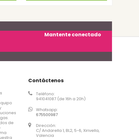
Mantente conectado
Contáctenos
os
Teléfono:
941041087 (de 16h a 20h)
equipo
y
Whatsapp:
luciones
675500987
agas.
ados de
Dirección:
e
C/ Andarella 1, BL2, 5-6, Xirivella,
xima
Valencia
uestra