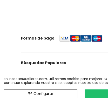
Formas de pago
Búsquedas Populares
foresta
feromonas
quercus
control
ynject
max
palmera
biologico
xilemax
encinas
r
En InsectosAuxiliares.com, utilizamos cookies para mejorar tu
continuar explorando nuestro sitio, aceptas nuestro uso de c
Configurar
tune
InsectosAuxiliares.com © 2008 - 2026. Expe