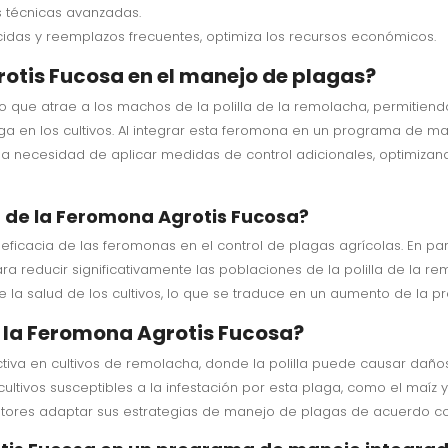
s técnicas avanzadas.
cidas y reemplazos frecuentes, optimiza los recursos económicos.
otis Fucosa en el manejo de plagas?
que atrae a los machos de la polilla de la remolacha, permitiendo
ga en los cultivos. Al integrar esta feromona en un programa de ma
 necesidad de aplicar medidas de control adicionales, optimizand
a de la Feromona Agrotis Fucosa?
ficacia de las feromonas en el control de plagas agrícolas. En par
 reducir significativamente las poblaciones de la polilla de la re
 la salud de los cultivos, lo que se traduce en un aumento de la pr
ar la Feromona Agrotis Fucosa?
iva en cultivos de remolacha, donde la polilla puede causar daños
ultivos susceptibles a la infestación por esta plaga, como el maíz 
cultores adaptar sus estrategias de manejo de plagas de acuerdo co