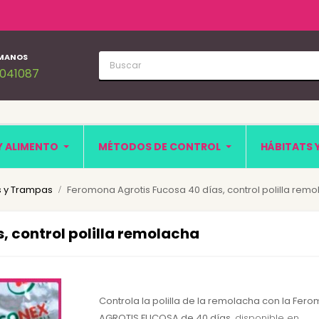
MANOS
1041087
Y ALIMENTO
MÉTODOS DE CONTROL
HÁBITATS 
 y Trampas
Feromona Agrotis Fucosa 40 días, control polilla rem
, control polilla remolacha
Controla la polilla de la remolacha con la Fer
AGROTIS FUCOSA de 40 días
, disponible en