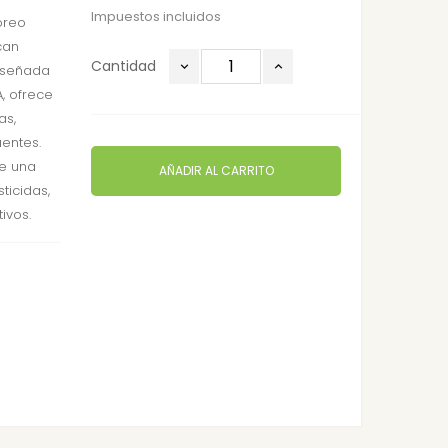
Impuestos incluidos
oreo
can
Cantidad
Diseñada
, ofrece
as,
entes.
te una
AÑADIR AL CARRITO
ticidas,
ivos.