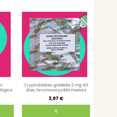
ex
Cryptoblabes gnidiella 2 mg 40
Tomic
lógica
días, feromona polilla melaza
control
3,97 €