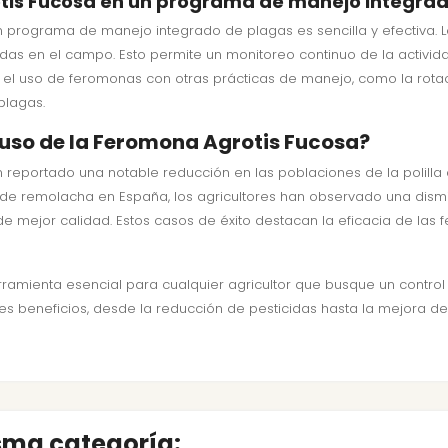
tis Fucosa en un programa de manejo integra
n programa de manejo integrado de plagas es sencilla y efectiva. 
s en el campo. Esto permite un monitoreo continuo de la activida
ar el uso de feromonas con otras prácticas de manejo, como la rotac
plagas.
 uso de la Feromona Agrotis Fucosa?
n reportado una notable reducción en las poblaciones de la polilla
 remolacha en España, los agricultores han observado una disminuci
 mejor calidad. Estos casos de éxito destacan la eficacia de la
amienta esencial para cualquier agricultor que busque un control d
les beneficios, desde la reducción de pesticidas hasta la mejora de 
isma categoría: