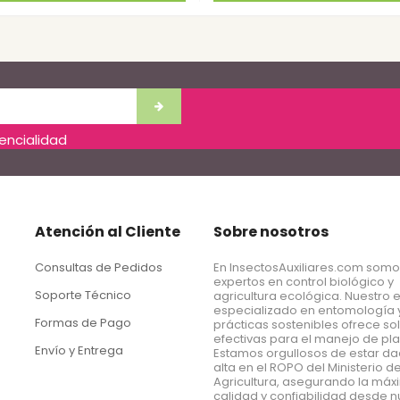
dencialidad
Atención al Cliente
Sobre nosotros
Consultas de Pedidos
En InsectosAuxiliares.com som
expertos en control biológico y
Soporte Técnico
agricultura ecológica. Nuestro 
especializado en entomología 
Formas de Pago
prácticas sostenibles ofrece so
efectivas para el manejo de pl
Envío y Entrega
Estamos orgullosos de estar d
alta en el ROPO del Ministerio d
Agricultura, asegurando la má
calidad y confiabilidad desde n