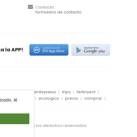
Contacto:
formulario de contacto
a la APP!
es
conector
amblyseius
trips
fertinyect
 blanca
dosis
ecologico
precio
comprar
zado. Al
S IBERIA SL. Todos los derechos reservados.