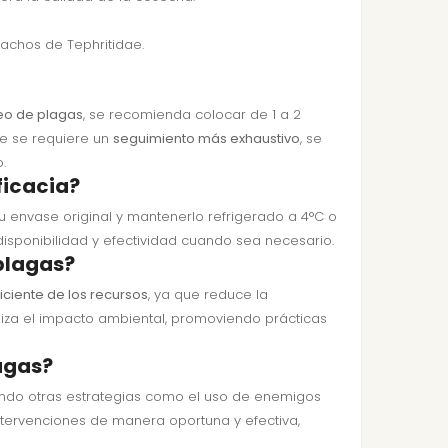
achos de Tephritidae.
eo de plagas
, se recomienda colocar de 1 a 2
de se requiere un
seguimiento más exhaustivo
, se
.
ficacia?
 envase original y mantenerlo refrigerado a 4°C o
isponibilidad y efectividad cuando sea necesario.
 plagas?
ciente de los recursos
, ya que reduce la
miza el impacto ambiental, promoviendo prácticas
agas?
ndo otras estrategias como el uso de enemigos
intervenciones de manera oportuna y efectiva,