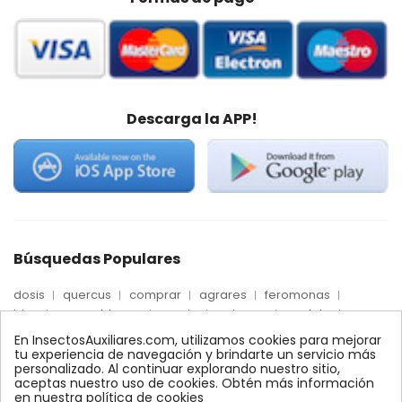
Descarga la APP!
Búsquedas Populares
dosis
quercus
comprar
agrares
feromonas
trips
mosca blanca
precio
palmera
quelato
Econex
control
amblyseius
araña roja
biologico
En InsectosAuxiliares.com, utilizamos cookies para mejorar
max
nido
encinas
alcornoques
conector
tu experiencia de navegación y brindarte un servicio más
personalizado. Al continuar explorando nuestro sitio,
xilemax
foresta
monitoreo
ynject
fertinyect
aceptas nuestro uso de cookies. Obtén más información
bioline
robles
conectores
ecologico
en nuestra política de cookies