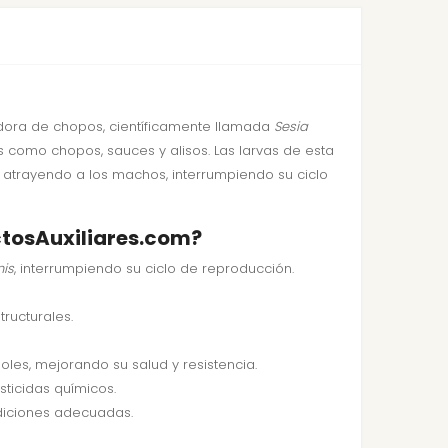
dora de chopos, científicamente llamada
Sesia
es como chopos, sauces y alisos. Las larvas de esta
a atrayendo a los machos, interrumpiendo su ciclo
ctosAuxiliares.com?
mis
, interrumpiendo su ciclo de reproducción.
ructurales.
oles, mejorando su salud y resistencia.
ticidas químicos.
diciones adecuadas.