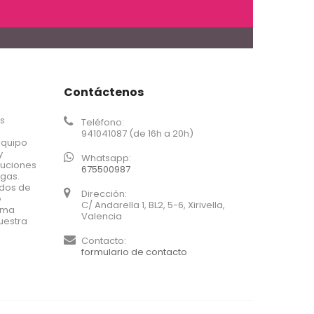
Contáctenos
os
Teléfono:
941041087 (de 16h a 20h)
equipo
y
Whatsapp:
luciones
675500987
agas.
ados de
Dirección:
e
C/ Andarella 1, BL2, 5-6, Xirivella,
xima
Valencia
uestra
Contacto:
formulario de contacto