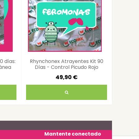
0 días:
Rhynchonex Atrayentes Kit 90
Feromon
ránea
Días - Control Picudo Rojo
2 mg 4
49,90 €
Mantente conectado