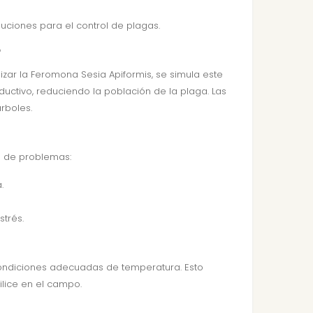
uciones para el control de plagas.
?
lizar la Feromona Sesia Apiformis, se simula este
uctivo, reduciendo la población de la plaga. Las
rboles.
e de problemas:
.
trés.
 condiciones adecuadas de temperatura. Esto
ilice en el campo.