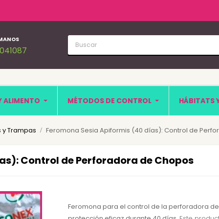
MANOS
1041087
Y ALIMENTO
MÉTODOS DE CONTROL
HÁBITATS 
 y Trampas
Feromona Sesia Apiformis (40 días): Control de Perf
as): Control de Perforadora de Chopos
Feromona para el control de la perforadora d
protección eficaz durante 40 días
. Este produc