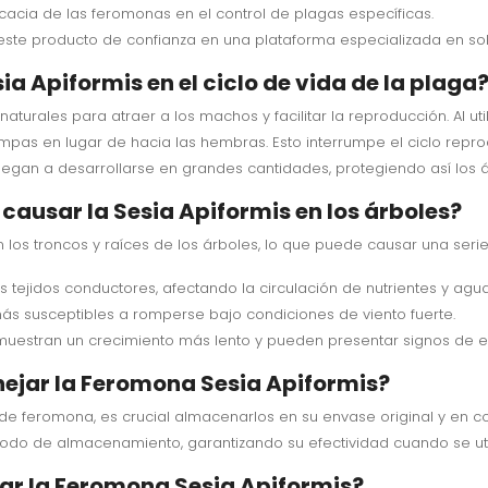
cacia de las feromonas en el control de plagas específicas.
ste producto de confianza en una plataforma especializada en sol
 Apiformis en el ciclo de vida de la plaga
turales para atraer a los machos y facilitar la reproducción. Al uti
pas en lugar de hacia las hembras. Esto interrumpe el ciclo reprod
llegan a desarrollarse en grandes cantidades, protegiendo así los á
causar la Sesia Apiformis en los árboles?
 los troncos y raíces de los árboles, lo que puede causar una seri
s tejidos conductores, afectando la circulación de nutrientes y agua
ás susceptibles a romperse bajo condiciones de viento fuerte.
uestran un crecimiento más lento y pueden presentar signos de es
jar la Feromona Sesia Apiformis?
 de feromona, es crucial almacenarlos en su envase original y en
ríodo de almacenamiento, garantizando su efectividad cuando se ut
car la Feromona Sesia Apiformis?