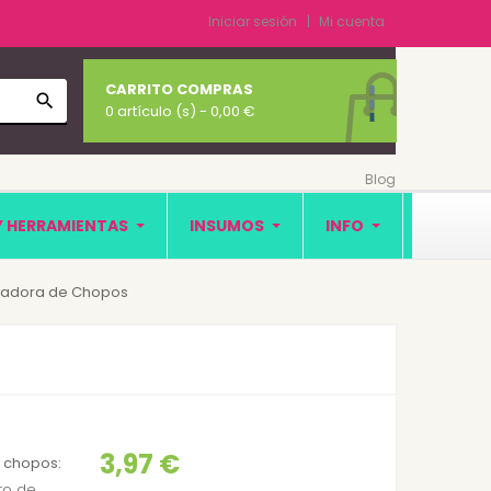
Iniciar sesión
Mi cuenta
CARRITO COMPRAS
search
0 artículo (s)
- 0,00 €
Blog
Y HERRAMIENTAS
INSUMOS
INFO
oradora de Chopos
3,97 €
e chopos:
to de