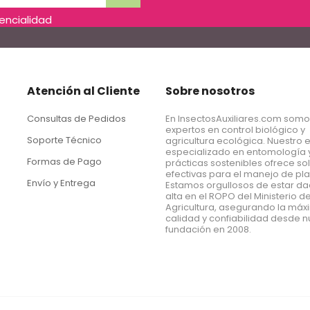
dencialidad
Atención al Cliente
Sobre nosotros
Consultas de Pedidos
En InsectosAuxiliares.com som
expertos en control biológico y
Soporte Técnico
agricultura ecológica. Nuestro 
especializado en entomología 
Formas de Pago
prácticas sostenibles ofrece so
efectivas para el manejo de pl
Envío y Entrega
Estamos orgullosos de estar d
alta en el ROPO del Ministerio d
Agricultura, asegurando la má
calidad y confiabilidad desde n
fundación en 2008.