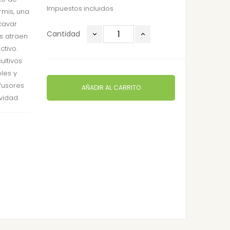
Impuestos incluidos
rmis, una
cavar
Cantidad
as atraen
ctivo.
ultivos
les y
fusores
AÑADIR AL CARRITO
vidad.