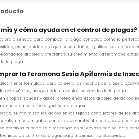
producto
rmis y cómo ayuda en el control de plagas?
adora diseñada para combatir la plaga conocida como la perfora
 Sesiidae, es un lepidóptero que causa daños significativos en árbol
bilitando los árboles y afectando su crecimiento. La feromona actú
de la plaga.
mprar la Feromona Sesia Apiformis de Inse
íficamente formulada para atraer a los machos de la
Sesia apifor
urante 40 días, asegurando un control sostenido de la plaga.
en chopos, sauces y alisos, protegiendo estos árboles de daños est
ramas de monitoreo y gestión de plagas.
 plaga, se minimizan los daños en los tejidos conductores de los árb
lternativa más amigable con el medio ambiente comparada con pes
en efectivos cuando se almacenan en su envase original bajo con
 técnicas de control de plagas para maximizar su efectividad.