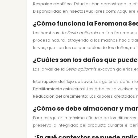
Respaldo científico:
Estudios han demostrado la efi
Disponibilidad en InsectosAuxiliares.com:
Adquiere e
¿Cómo funciona la Feromona Sesia
Las hembras de
Sesia apiformis
emiten feromonas na
proceso natural, atrayendo a los machos hacia tram
larvas, que son las responsables de los daños, no 
¿Cuáles son los daños que puede 
Las larvas de la
Sesia apiformis
excavan galerías en
Interrupción del flujo de savia:
Las galerías dañan lo
Debilitamiento estructural:
Los árboles se vuelven m
Reducción del crecimiento:
Los árboles afectados m
¿Cómo se debe almacenar y mane
Para asegurar la máxima eficacia de los difusores
preserva la integridad del producto durante el pe
¿En qué contextos se puede apli