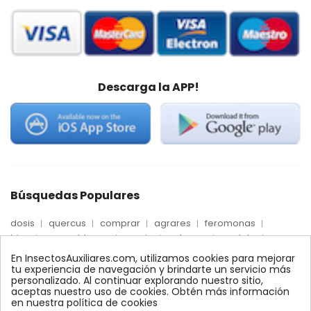
Descarga la APP!
Búsquedas Populares
dosis
quercus
comprar
agrares
feromonas
trips
mosca blanca
precio
palmera
quelato
Econex
control
amblyseius
araña roja
biologico
En InsectosAuxiliares.com, utilizamos cookies para mejorar
max
nido
encinas
alcornoques
conector
tu experiencia de navegación y brindarte un servicio más
personalizado. Al continuar explorando nuestro sitio,
xilemax
foresta
monitoreo
ynject
fertinyect
aceptas nuestro uso de cookies. Obtén más información
bioline
robles
conectores
ecologico
en nuestra política de cookies
control biologico