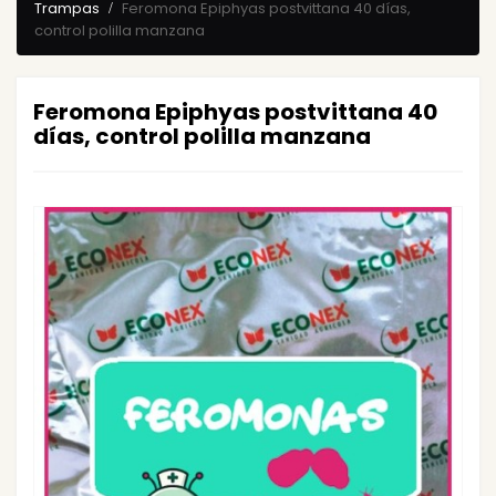
Trampas
Feromona Epiphyas postvittana 40 días,
control polilla manzana
Feromona Epiphyas postvittana 40
días, control polilla manzana