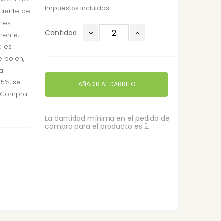
Impuestos incluidos
iciente de
ores
Cantidad
mente,
e es
e polen,
ra
5%, se
AÑADIR AL CARRITO
. Compra
La cantidad mínima en el pedido de
compra para el producto es 2.