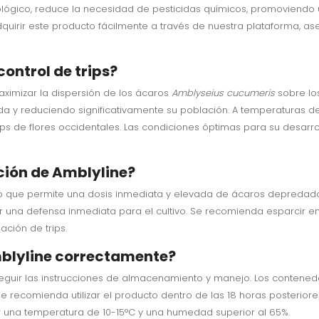
ológico, reduce la necesidad de pesticidas químicos, promoviendo
uirir este producto fácilmente a través de nuestra plataforma, ase
ontrol de trips?
ximizar la dispersión de los ácaros
Amblyseius cucumeris
sobre lo
vida y reduciendo significativamente su población. A temperaturas de
rips de flores occidentales. Las condiciones óptimas para su desar
ción de Amblyline?
 lo que permite una dosis inmediata y elevada de ácaros depredado
una defensa inmediata para el cultivo. Se recomienda esparcir entr
ción de trips.
blyline correctamente?
l seguir las instrucciones de almacenamiento y manejo. Los conten
 Se recomienda utilizar el producto dentro de las 18 horas posterior
 una temperatura de 10-15°C y una humedad superior al 65%.