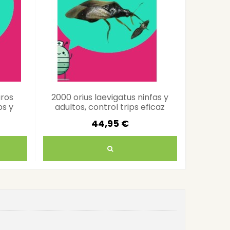
aros
2000 orius laevigatus ninfas y
NEMAT
ps y
adultos, control trips eficaz
control
44,95 €