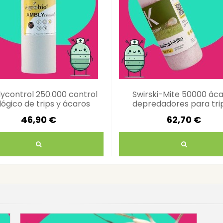
ycontrol 250.000 control
Swirski-Mite 50000 ác
lógico de trips y ácaros
depredadores para tri
mosca blanca
46,90 €
62,70 €