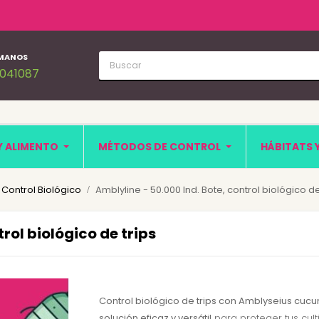
MANOS
1041087
Y ALIMENTO
MÉTODOS DE CONTROL
HÁBITATS 
: Control Biológico
Amblyline - 50.000 Ind. Bote, control biológico de
rol biológico de trips
Control biológico de trips con Amblyseius cucu
solución eficaz y versátil
para proteger tus culti