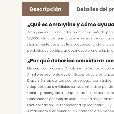
Descripción
Detalles del 
¿Qué es Amblyline y cómo ayuda e
Amblyline es un innovador producto diseñado para 
50,000 individuos que actúan eficazmente contra dive
rápidamente por el cultivo, proporcionando una co
poblaciones de trips, adaptándose a una amplia g
¿Por qué deberías considerar co
Eficacia comprobada:
Amblyline ha demostrado ser a
Amplio espectro de acción:
Este producto es capaz d
Dispersión rápida:
Los ácaros se esparcen rápidame
Adaptabilidad a múltiples cultivos:
Amblyline puede 
Control prolongado:
La capacidad de los ácaros par
Condiciones óptimas de uso:
Funciona mejor en te
Fácil aplicación:
Se recomienda aplicar entre 50 y 1
Almacenamiento sencillo:
Los contenedores deben m