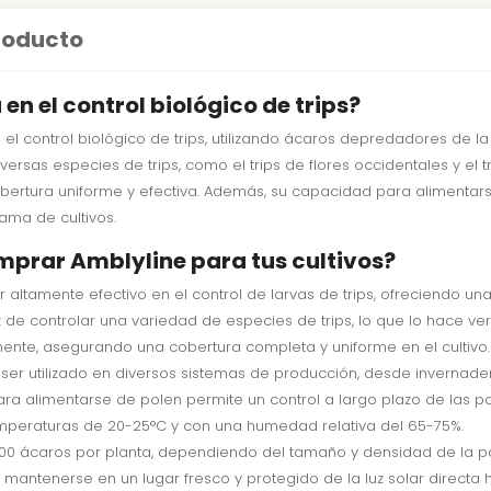
producto
n el control biológico de trips?
el control biológico de trips, utilizando ácaros depredadores de l
rsas especies de trips, como el trips de flores occidentales y el tr
bertura uniforme y efectiva. Además, su capacidad para alimentar
ama de cultivos.
mprar Amblyline para tus cultivos?
ltamente efectivo en el control de larvas de trips, ofreciendo una 
e controlar una variedad de especies de trips, lo que lo hace versá
nte, asegurando una cobertura completa y uniforme en el cultivo.
ser utilizado en diversos sistemas de producción, desde invernade
a alimentarse de polen permite un control a largo plazo de las po
mperaturas de 20-25°C y con una humedad relativa del 65-75%.
00 ácaros por planta, dependiendo del tamaño y densidad de la po
antenerse en un lugar fresco y protegido de la luz solar directa h