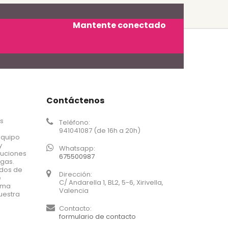
Mantente conectado
Contáctenos
os
Teléfono:
941041087 (de 16h a 20h)
equipo
y
Whatsapp:
luciones
675500987
agas.
ados de
Dirección:
e
C/ Andarella 1, BL2, 5-6, Xirivella,
xima
Valencia
uestra
Contacto:
formulario de contacto