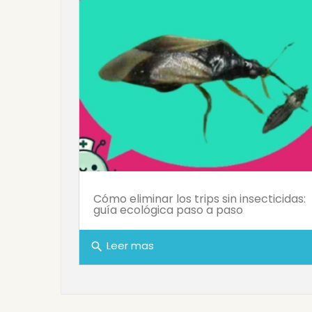
Cómo eliminar los trips sin insecticidas:
guía ecológica paso a paso
Leer mas
search