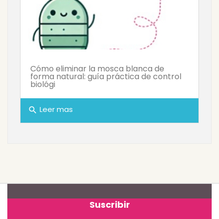
Cómo eliminar la mosca blanca de
forma natural: guía práctica de control
biológi
Leer mas
search
Suscribir