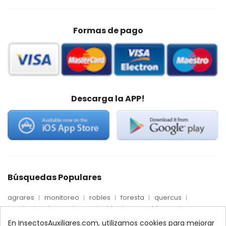
Formas de pago
Descarga la APP!
Búsquedas Populares
agrares
monitoreo
robles
foresta
quercus
precio
palmera
max
nido
mosca blanca
biologico
trips
fertinyect
Econex
dosis
En InsectosAuxiliares.com, utilizamos cookies para mejorar