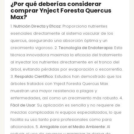
¿Por qué deberías considerar
comprar Ynject Foresta Quercus
Max?
1.
Nutrición Directa y Eficaz
: Proporciona nutrientes
esenciales directamente al sistema vascular de los
quercus, asegurando una absorción óptima y un
crecimiento vigoroso. 2.
Tecnología de Endoterapia
: Esta
técnica innovadora maximiza la eficacia del tratamiento
al inyectar los nutrientes directamente en el tronco del
árbol, evitando pérdidas por evaporación o escorrentía.
3.
Respaldo Científico
: Estudios han demostrado que los
árboles tratados con Ynject Foresta Quercus Max
muestran una mayor resistencia a plagas y
enfermedades, así como un crecimiento más robusto. 4.
Fácil de Usar
: Su aplicación es sencilla y no requiere de
mezclas complicadas ni equipos especializados, lo que
facilita su uso tanto para profesionales como para
aficionados. 5.
Amigable con el Medio Ambiente
: Al
reducir el uso de envases y minimizar la deriva de