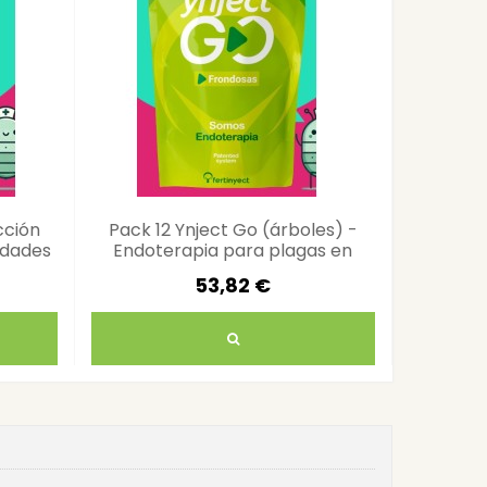
cción
Pack 12 Ynject Go (árboles) -
Pack 25
edades
Endoterapia para plagas en
protec
árboles
53,82 €