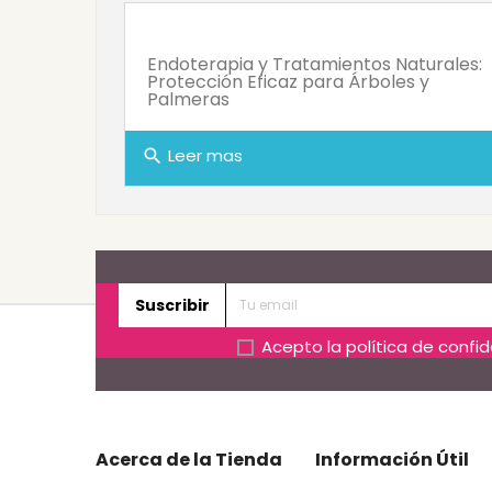
Endoterapia y Tratamientos Naturales:
Protección Eficaz para Árboles y
Palmeras
Leer mas
search
Suscribir
Acepto la
política de confi
Acerca de la Tienda
Información Útil