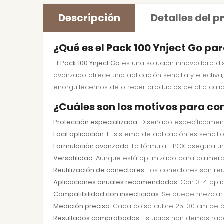
Descripción
Detalles del 
¿Qué es el Pack 100 Ynject Go pa
El
Pack 100 Ynject Go
es una solución innovadora d
avanzado ofrece una aplicación sencilla y efectiv
enorgullecemos de ofrecer productos de alta cali
¿Cuáles son los motivos para co
Protección especializada
: Diseñado específicament
Fácil aplicación
: El sistema de aplicación es sencil
Formulación avanzada
: La fórmula HPCX asegura un
Versatilidad
: Aunque está optimizado para palmeras
Reutilización de conectores
: Los conectores son re
Aplicaciones anuales recomendadas
: Con 3-4 apli
Compatibilidad con insecticidas
: Se puede mezclar
Medición precisa
: Cada bolsa cubre 25-30 cm de pe
Resultados comprobados
: Estudios han demostrad