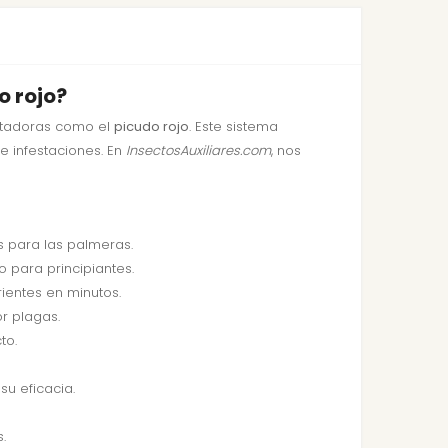
o rojo?
stadoras como el
picudo rojo
. Este sistema
e infestaciones. En
InsectosAuxiliares.com
, nos
s para las palmeras.
o para principiantes.
ientes en minutos.
r plagas.
to.
u eficacia.
.