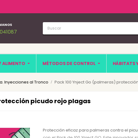
MANOS
1041087
Y ALIMENTO
MÉTODOS DE CONTROL
HÁBITATS 
a. Inyecciones al Tronco
Pack 100 Ynject Go (palmeras) protecció
rotección picudo rojo plagas
Protección eficaz para palmeras contra el picu
con el Pack de 100 Ynject GO. Este innovador 