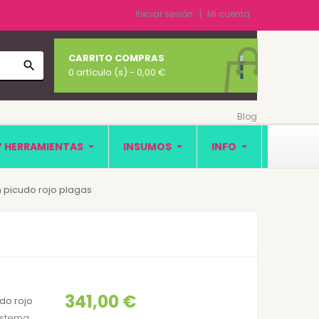
Iniciar sesión
Mi cuenta
CARRITO COMPRAS
search
0 artículo (s)
- 0,00 €
Blog
Y HERRAMIENTAS
INSUMOS
INFO
n picudo rojo plagas
341,00 €
do rojo
sistema