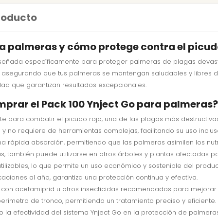
producto
ra palmeras y cómo protege contra el picud
iseñada específicamente para proteger palmeras de plagas deva
a, asegurando que tus palmeras se mantengan saludables y libres d
dad que garantizan resultados excepcionales.
mprar el Pack 100 Ynject Go para palmeras?
e para combatir el picudo rojo, una de las plagas más destructiva
lo y no requiere de herramientas complejas, facilitando su uso inclus
a rápida absorción, permitiendo que las palmeras asimilen los nutr
, también puede utilizarse en otros árboles y plantas afectadas po
utilizables, lo que permite un uso económico y sostenible del produc
caciones al año, garantiza una protección continua y efectiva.
 con acetamiprid u otros insecticidas recomendados para mejorar s
rímetro de tronco, permitiendo un tratamiento preciso y eficiente.
o la efectividad del sistema Ynject Go en la protección de palmeras