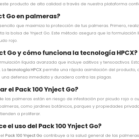
este producto de alta calidad a través de nuestra plataforma confi
ect Go en palmeras?
encillo que maximiza la protección de tus palmeras. Primero, realiz
cta la bolsa de Ynject Go. Este método asegura que la formulación 
udo rojo.
ect Go y cómo funciona la tecnología HPCX?
rmulación líquida avanzada que incluye aditivos y tensoactivos. Es
. La
tecnología HPCX
permite una rápida asimilación del producto,
en una defensa inmediata y duradera contra las plagas.
zar el Pack 100 Ynject Go?
e las palmeras están en riesgo de infestación por picudo rojo o cu
 palmeras, como jardines botánicos, parques y propiedades privada
enden a proliferar.
e el uso del Pack 100 Ynject Go?
del
Pack 100 Ynject Go
contribuye a la salud general de las palmeras 