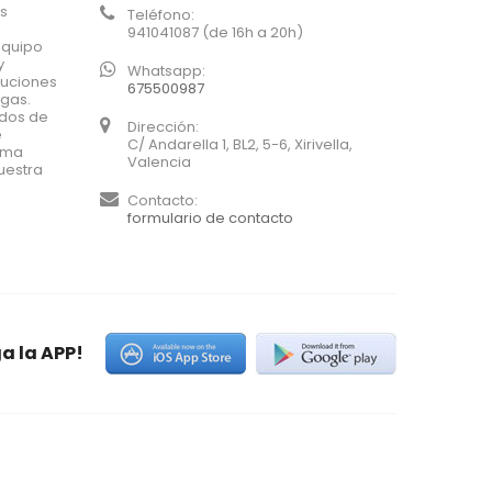
os
Teléfono:
941041087 (de 16h a 20h)
equipo
y
Whatsapp:
luciones
675500987
agas.
ados de
Dirección:
e
C/ Andarella 1, BL2, 5-6, Xirivella,
xima
Valencia
uestra
Contacto:
formulario de contacto
a la APP!