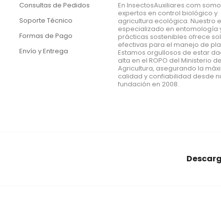
Consultas de Pedidos
En InsectosAuxiliares.com som
expertos en control biológico y
Soporte Técnico
agricultura ecológica. Nuestro 
especializado en entomología 
Formas de Pago
prácticas sostenibles ofrece so
efectivas para el manejo de pl
Envío y Entrega
Estamos orgullosos de estar d
alta en el ROPO del Ministerio d
Agricultura, asegurando la má
calidad y confiabilidad desde n
fundación en 2008.
Descarg