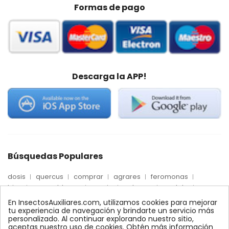
Formas de pago
Descarga la APP!
Búsquedas Populares
dosis
quercus
comprar
agrares
feromonas
trips
mosca blanca
precio
palmera
quelato
Econex
control
amblyseius
araña roja
biologico
En InsectosAuxiliares.com, utilizamos cookies para mejorar
max
nido
encinas
alcornoques
conector
tu experiencia de navegación y brindarte un servicio más
personalizado. Al continuar explorando nuestro sitio,
xilemax
foresta
monitoreo
ynject
fertinyect
aceptas nuestro uso de cookies. Obtén más información