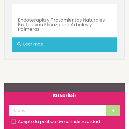
Endoterapia y Tratamientos Naturales:
Protección Eficaz para Árboles y
Palmeras
Leer mas
search
Suscribir
Acepto la
política de confidencialidad