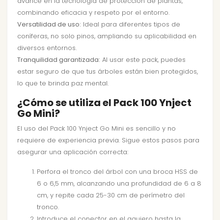
avance en la tecnología de protección de plantas,
combinando eficacia y respeto por el entorno.
Versatilidad de uso:
Ideal para diferentes tipos de
coníferas, no solo pinos, ampliando su aplicabilidad en
diversos entornos.
Tranquilidad garantizada:
Al usar este pack, puedes
estar seguro de que tus árboles están bien protegidos,
lo que te brinda paz mental.
¿Cómo se utiliza el Pack 100 Ynject
Go Mini?
El uso del Pack 100 Ynject Go Mini es sencillo y no
requiere de experiencia previa. Sigue estos pasos para
asegurar una aplicación correcta:
Perfora el tronco del árbol con una broca HSS de
6 o 6,5 mm, alcanzando una profundidad de 6 a 8
cm, y repite cada 25-30 cm de perímetro del
tronco.
Introduce el conector en el agujero hasta la