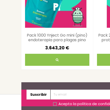
Pack 1000 Ynject Go mini (pino)
Pack 
endoterapia para plagas pino
prot
3.643,20 €
Suscribir
Acepto la
política de confi