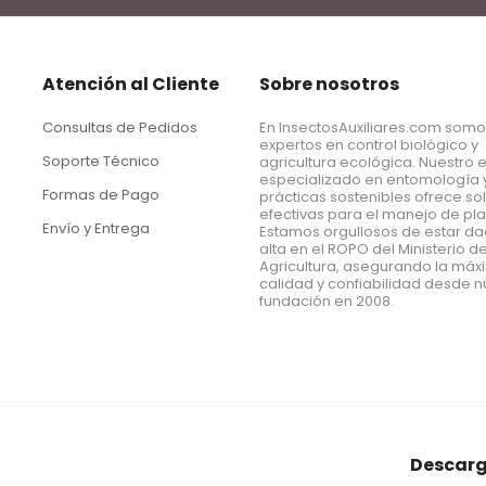
Atención al Cliente
Sobre nosotros
Consultas de Pedidos
En InsectosAuxiliares.com som
expertos en control biológico y
Soporte Técnico
agricultura ecológica. Nuestro 
especializado en entomología 
Formas de Pago
prácticas sostenibles ofrece so
efectivas para el manejo de pl
Envío y Entrega
Estamos orgullosos de estar d
alta en el ROPO del Ministerio d
Agricultura, asegurando la má
calidad y confiabilidad desde n
fundación en 2008.
Descarg