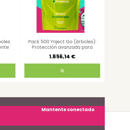
boles
Pack 500 Ynject Go (árboles):
Pack 1
ente
Protección avanzada para
para
árboles y cultivos
1.856,14 €
Mantente conectado