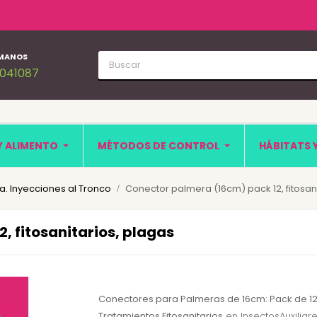
MANOS
1041087
Y ALIMENTO
MÉTODOS DE CONTROL
HÁBITATS 
a. Inyecciones al Tronco
Conector palmera (16cm) pack 12, fitosani
, fitosanitarios, plagas
Conectores para Palmeras de 16cm: Pack de 1
Tratamientos Fitosanitarios
en InsectosAuxiliar