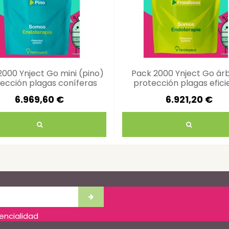
2000 Ynject Go mini (pino)
Pack 2000 Ynject Go ár
ección plagas coníferas
protección plagas efici
6.969,60 €
6.921,20 €
dencialidad