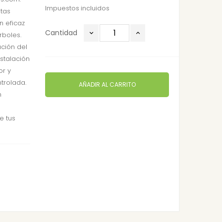
Impuestos incluidos
tas
n eficaz
Cantidad
rboles.
ución del
nstalación
or y
trolada.
AÑADIR AL CARRITO
n
e tus