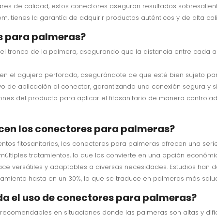
res de calidad, estos conectores aseguran resultados sobresalien
om, tienes la garantía de adquirir productos auténticos y de alta cal
es para palmeras?
n el tronco de la palmera, asegurando que la distancia entre cada
r en el agujero perforado, asegurándote de que esté bien sujeto par
ivo de aplicación al conector, garantizando una conexión segura y sin
ciones del producto para aplicar el fitosanitario de manera contro
ecen los conectores para palmeras?
ntos fitosanitarios, los conectores para palmeras ofrecen una serie
últiples tratamientos, lo que los convierte en una opción económi
s hace versátiles y adaptables a diversas necesidades. Estudios ha
tamiento hasta en un 30%, lo que se traduce en palmeras más salu
da el uso de conectores para palmeras?
ecomendables en situaciones donde las palmeras son altas y difíc