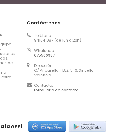
Contáctenos
os
Teléfono:
941041087 (de 16h a 20h)
equipo
y
Whatsapp:
luciones
675500987
agas.
ados de
Dirección:
e
C/ Andarella 1, BL2, 5-6, Xirivella,
xima
Valencia
uestra
Contacto:
formulario de contacto
a la APP!