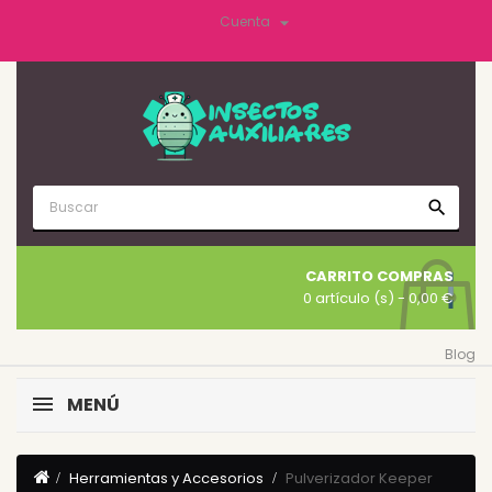

Cuenta
search
CARRITO COMPRAS
0 artículo (s)
- 0,00 €
Blog
MENÚ
Herramientas y Accesorios
Pulverizador Keeper