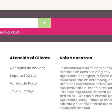
dencialidad
Atención al Cliente
Sobre nosotros
Consultas de Pedidos
En InsectosAuxiliares.com som
expertos en control biológico y
Soporte Técnico
agricultura ecológica. Nuestro 
especializado en entomología 
Formas de Pago
prácticas sostenibles ofrece so
efectivas para el manejo de pl
Envío y Entrega
Estamos orgullosos de estar d
alta en el ROPO del Ministerio d
Agricultura, asegurando la má
calidad y confiabilidad desde n
fundación en 2008.