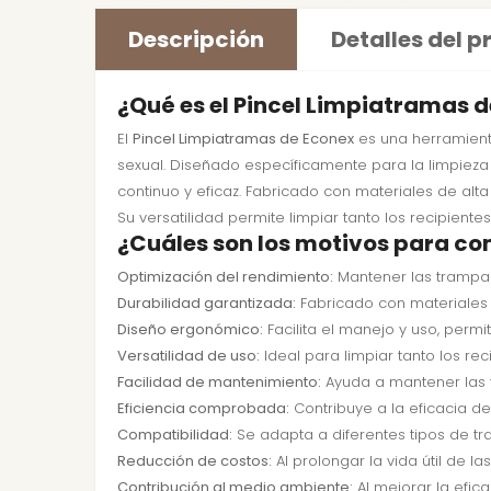
Descripción
Detalles del 
¿Qué es el Pincel Limpiatramas d
El
Pincel Limpiatramas de Econex
es una herramient
sexual. Diseñado específicamente para la limpieza
continuo y eficaz. Fabricado con materiales de alt
Su versatilidad permite limpiar tanto los recipie
¿Cuáles son los motivos para co
Optimización del rendimiento:
Mantener las trampas 
Durabilidad garantizada:
Fabricado con materiales r
Diseño ergonómico:
Facilita el manejo y uso, perm
Versatilidad de uso:
Ideal para limpiar tanto los r
Facilidad de mantenimiento:
Ayuda a mantener las 
Eficiencia comprobada:
Contribuye a la eficacia de
Compatibilidad:
Se adapta a diferentes tipos de tr
Reducción de costos:
Al prolongar la vida útil de 
Contribución al medio ambiente:
Al mejorar la efic