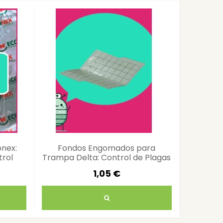
onex:
Fondos Engomados para
Ferom
rol
Trampa Delta: Control de Plagas
Figulilel
Ecológico
1,05 €