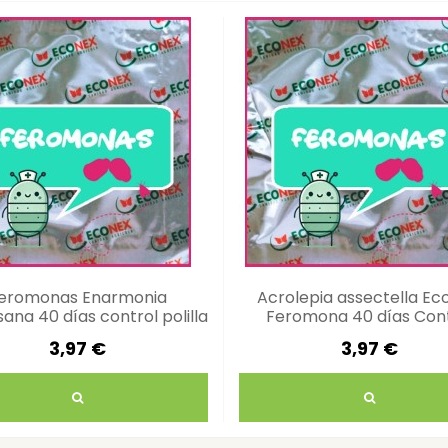
eromonas Enarmonia
Acrolepia assectella Ec
ana 40 días control polilla
Feromona 40 días Cont
manzana
Plagas
3,97 €
3,97 €