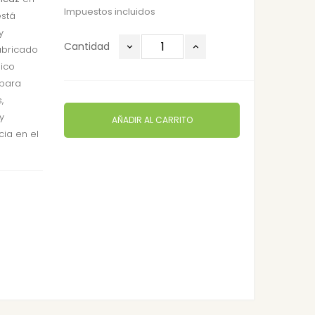
Impuestos incluidos
está
y
Cantidad
abricado
ico
 para
,
y
AÑADIR AL CARRITO
cia en el