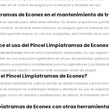
les en el control de plagas por su eficacia y facilidad de uso.
atramas de Econex en el mantenimiento de 
ex
es sencillo pero altamente efectivo. Su diseño ergonómico permit
s trampas. Al eliminar estos residuos, se asegura que las trampas 
lidad permite limpiar no solo los recipientes, sino también otros 
ce el uso del Pincel Limpiatramas de Econex
amas de Econex
ofrece varios beneficios adicionales. Su uso regular n
tar en una reducción significativa en el uso de pesticidas químicos
horro económico considerable para los agricultores y profesional
respuesta rápida y efectiva ante cualquier brote de plagas.
r el Pincel Limpiatramas de Econex?
amplia variedad de cultivos donde se utilizan trampas para el moni
que las trampas se mantengan limpias y efectivas. Su uso es especi
agas, como en viñedos y plantaciones de cítricos. Al mantener las
piatramas de Econex con otras herramienta