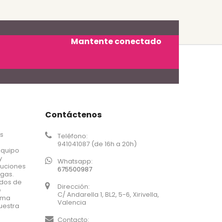
Mantente conectado
Contáctenos
os
Teléfono:
941041087 (de 16h a 20h)
equipo
y
Whatsapp:
luciones
675500987
agas.
ados de
Dirección:
e
C/ Andarella 1, BL2, 5-6, Xirivella,
xima
Valencia
uestra
Contacto: