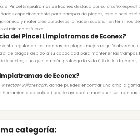
a, el
Pincel Limpiatramas de Econex
destaca por su diseño específi
eñadas específicamente para trampas de plagas, este pincel está
rgonómico y materiales duraderos lo hacen superior en términos 
 el mínimo esfuerzo.
cia del Pincel Limpiatramas de Econex?
ento regular de las trampas de plagas mejora significativamente s
ol de plagas debido a su capacidad para mantener las trampas lim
 insectos, sino que también prolonga la vida útil de las trampas, 
 Limpiatramas de Econex?
n
InsectosAuxiliares.com
, donde puedes encontrar una amplia gama 
n una herramienta de calidad que te ayudará a mantener tus trampas
isma categoría: