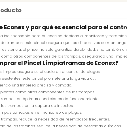
producto
e Econex y por qué es esencial para el contr
a indispensable para quienes se dedican al monitoreo y tratamien
 de trampas, este pincel asegura que los dispositivos se mantenga
a resistencia, el pincel no solo garantiza durabilidad, sino tambi
ntes como otros componentes de las trampas, asegurando una limpie
mprar el Pincel Limpiatramas de Econex?
limpias asegura su eficacia en el control de plagas.
esistentes, este pincel promete una larga vida útil.
itiendo una limpieza precisa y cómoda.
ecipientes como otros componentes de las trampas.
trampas en óptimas condiciones de funcionamiento.
 las trampas en la captura de insectos.
ampas utilizadas en el monitoreo de plagas.
las trampas, reduce la necesidad de reemplazos frecuentes.
acia de las trampas, reduce la necesidad de pesticidas químicos.