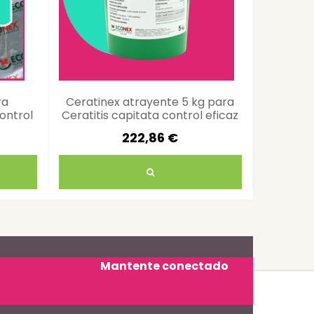
ra
Ceratinex atrayente 5 kg para
Tuta
ontrol
Ceratitis capitata control eficaz
ecológic
222,86 €
Mantente conectado