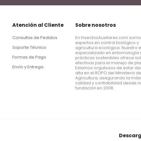
Atención al Cliente
Sobre nosotros
Consultas de Pedidos
En InsectosAuxiliares.com som
expertos en control biológico y
Soporte Técnico
agricultura ecológica. Nuestro 
especializado en entomología 
Formas de Pago
prácticas sostenibles ofrece so
efectivas para el manejo de pl
Envío y Entrega
Estamos orgullosos de estar d
alta en el ROPO del Ministerio d
Agricultura, asegurando la má
calidad y confiabilidad desde n
fundación en 2008.
Descarg