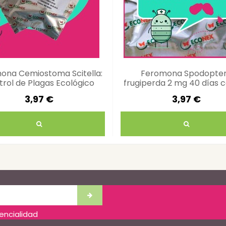
ona Cemiostoma Scitella:
Feromona Spodopte
rol de Plagas Ecológico
frugiperda 2 mg 40 días c
eficaz cultivos
3,97 €
3,97 €
dencialidad