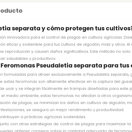
producto
tia separata y cómo protegen tus cultivos
ión innovadora para el control de plagas en cultivos agrícolas. D
 eficaz y sostenible para tus cultivos de algodón, maíz y otros. Al
se reproduzcan y causen daños significativos. Este método no solo
an saludables y productivos.
s Feromonas Pseudaletia separata para tus 
 formuladas para atraer exclusivamente a Pseudaletia separata, gar
 estas feromonas son altamente efectivas en la captura del gusa
de usar y se integran fácilmente en trampas diseñadas para este p
 el medio ambiente, estas feromonas no afectan a otros organismo
lación de plagas, se minimizan los daños en cultivos de algodón, ma
 infestaciones, se asegura un mejor rendimiento y productividad.
contribuyen a prácticas agrícolas sostenibles.
unto con otras estrategias de control de plagas para maximizar la 
, puedes obtener consejos sobre la cantidad adecuada de feromona