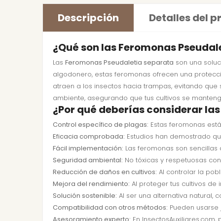
Descripción
Detalles del 
¿Qué son las Feromonas Pseudale
Las
Feromonas Pseudaletia separata
son una soluc
algodonero, estas feromonas ofrecen una protección
atraen a los insectos hacia trampas, evitando que 
ambiente, asegurando que tus cultivos se manteng
¿Por qué deberías considerar la
Control específico de plagas:
Estas feromonas están
Eficacia comprobada:
Estudios han demostrado que
Fácil implementación:
Las feromonas son sencillas 
Seguridad ambiental:
No tóxicas y respetuosas con
Reducción de daños en cultivos:
Al controlar la pob
Mejora del rendimiento:
Al proteger tus cultivos de
Solución sostenible:
Al ser una alternativa natural, 
Compatibilidad con otros métodos:
Pueden usarse j
Asesoramiento experto:
En InsectosAuxiliares.com