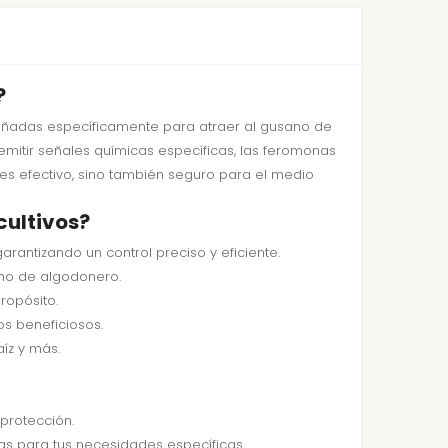
?
iseñadas específicamente para atraer al gusano de
 emitir señales químicas específicas, las feromonas
 es efectivo, sino también seguro para el medio
cultivos?
antizando un control preciso y eficiente.
no de algodonero.
ropósito.
s beneficiosos.
íz y más.
protección.
s para tus necesidades específicas.