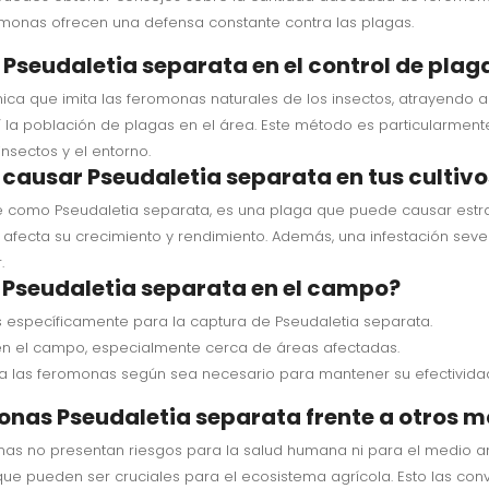
omonas ofrecen una defensa constante contra las plagas.
seudaletia separata en el control de plag
ca que imita las feromonas naturales de los insectos, atrayendo a
í la población de plagas en el área. Este método es particularment
nsectos y el entorno.
 causar Pseudaletia separata en tus cultivo
 como Pseudaletia separata, es una plaga que puede causar estrag
e afecta su crecimiento y rendimiento. Además, una infestación seve
.
 Pseudaletia separata en el campo?
específicamente para la captura de Pseudaletia separata.
en el campo, especialmente cerca de áreas afectadas.
a las feromonas según sea necesario para mantener su efectivida
onas Pseudaletia separata frente a otros m
monas no presentan riesgos para la salud humana ni para el medio a
que pueden ser cruciales para el ecosistema agrícola. Esto las con