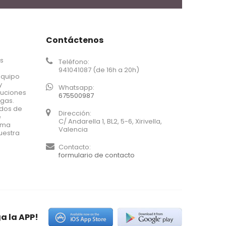
Contáctenos
os
Teléfono:
941041087 (de 16h a 20h)
equipo
y
Whatsapp:
luciones
675500987
agas.
ados de
Dirección:
e
C/ Andarella 1, BL2, 5-6, Xirivella,
xima
Valencia
uestra
Contacto:
formulario de contacto
a la APP!