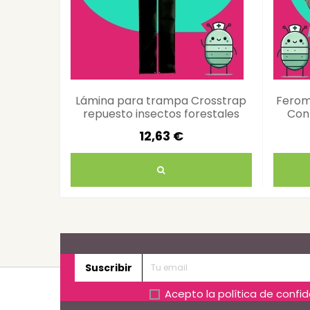
Lámina para trampa Crosstrap
Ferom
repuesto insectos forestales
Cont
12,63 €
Suscribir
Acepto la
política de confi