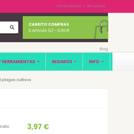
Iniciar sesión
Mi cuenta
CARRITO COMPRAS
search
0 artículo (s)
- 0,00 €
Blog
Y HERRAMIENTAS
INSUMOS
INFO
 plagas cultivos
3,97 €
rata: