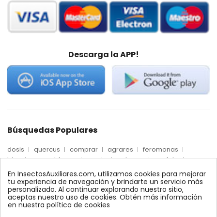
Descarga la APP!
Búsquedas Populares
dosis
quercus
comprar
agrares
feromonas
trips
mosca blanca
precio
palmera
quelato
Econex
control
amblyseius
araña roja
biologico
En InsectosAuxiliares.com, utilizamos cookies para mejorar
max
nido
encinas
alcornoques
conector
tu experiencia de navegación y brindarte un servicio más
personalizado. Al continuar explorando nuestro sitio,
xilemax
foresta
monitoreo
ynject
fertinyect
aceptas nuestro uso de cookies. Obtén más información
bioline
robles
conectores
ecologico
en nuestra política de cookies
control biologico