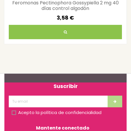
Feromonas Pectinophora Gossypiella 2 mg 40
días control algodón
3,58 €
Suscribir
Acepto la
política de confidencialidad
Mantente conectado