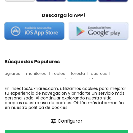
Descarga la APP!
Búsquedas Populares
agrares
monitoreo
robles
foresta
quercus
precio
palmera
max
nido
mosca blanca
biologico
trips
fertinyect
Econex
dosis
En InsectosAuxiliares.com, utilizamos cookies para mejorar
alcornoques
conectores
encinas
ynject
tu experiencia de navegación y brindarte un servicio más
personalizado. Al continuar explorando nuestro sitio,
feromonas
conector
quelato
comprar
xilemax
aceptas nuestro uso de cookies. Obtén más información
control
araña roja
bioline
ecologico
en nuestra política de cookies
control biologico
amblyseius
Configurar
tune