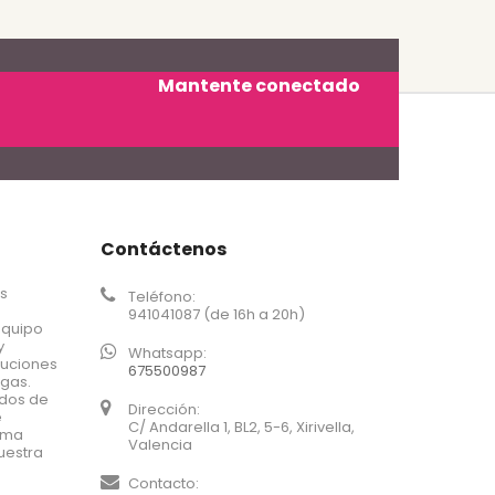
Mantente conectado
Contáctenos
os
Teléfono:
941041087 (de 16h a 20h)
equipo
y
Whatsapp:
luciones
675500987
agas.
ados de
Dirección:
e
C/ Andarella 1, BL2, 5-6, Xirivella,
xima
Valencia
uestra
Contacto: