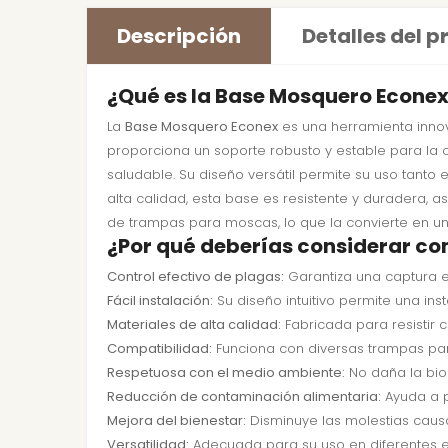
Descripción
Detalles del 
¿Qué es la Base Mosquero Econe
La
Base Mosquero Econex
es una herramienta innov
proporciona un soporte robusto y estable para la
saludable. Su diseño versátil permite su uso tanto
alta calidad, esta base es resistente y duradera,
de trampas para moscas, lo que la convierte en una
¿Por qué deberías considerar c
Control efectivo de plagas:
Garantiza una captura e
Fácil instalación:
Su diseño intuitivo permite una ins
Materiales de alta calidad:
Fabricada para resistir 
Compatibilidad:
Funciona con diversas trampas para
Respetuosa con el medio ambiente:
No daña la biod
Reducción de contaminación alimentaria:
Ayuda a p
Mejora del bienestar:
Disminuye las molestias caus
Versatilidad:
Adecuada para su uso en diferentes en