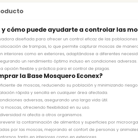
producto
x y cómo puede ayudarte a controlar las m
adora diseñada para ofrecer un control eficaz de las poblaciones
 colocación de trampas, lo que permite capturar moscas de manera
 en interiores como en exteriores, adaptándose a diferentes neces
 asegurando un rendimiento óptimo incluso en condiciones adversa
 opción flexible y práctica para el control de plagas.
omprar la Base Mosquero Econex?
ficiente de moscas, reduciendo su población y minimizando riesgos
talación rápida y sencilla en cualquier área afectada.
condiciones adversas, asegurando una larga vida útil.
 moscas, ofreciendo flexibilidad en su uso.
iversidad ni afecta a otros organismos.
revenir la contaminación de alimentos y superficies por microorg
adas por las moscas, mejorando el confort de personas y animales
tornos, tanto en interiores como en exteriores.