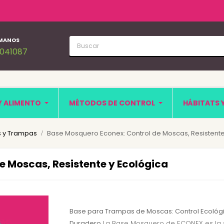
MANOS
1041087
Y ALIMENTO
MÉTODOS DE CONTROL
HÁBITATS 
 y Trampas
Base Mosquero Econex: Control de Moscas, Resistente
e Moscas, Resistente y Ecológica
Base para Trampas de Moscas: Control Ecológi
Duradero
La Base Mosquero de ECONEX es la 