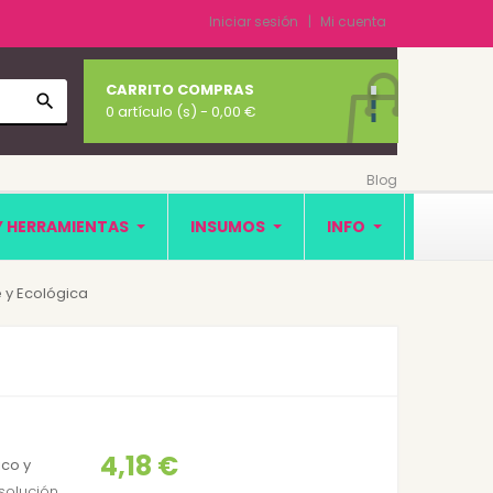
Iniciar sesión
Mi cuenta
CARRITO COMPRAS
search
0 artículo (s)
- 0,00 €
Blog
Y HERRAMIENTAS
INSUMOS
INFO
 y Ecológica
4,18 €
co y
solución