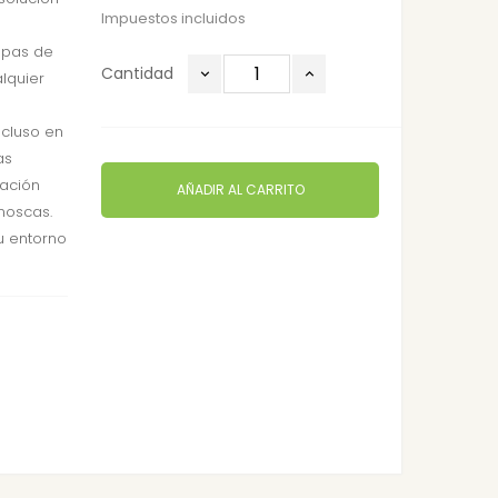
Impuestos incluidos
mpas de
Cantidad
alquier
ncluso en
as
nación
AÑADIR AL CARRITO
moscas.
u entorno