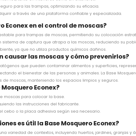
eguro para las trampas, optimizando su eficacia.
dquirir a través de una plataforma confiable y especializada.
 Econex en el control de moscas?
stable para trampas de moscas, permitiendo su colocación estrat
a un sistema de captura que atrapa a las moscas, reduciendo su pob
iente, ya que no utiliza productos químicos dañinos.
n causar las moscas y cómo prevenirlos?
ógenos que pueden contaminar alimentos y superficies, represent
afectando el bienestar de las personas y animales. La Base Mosque
es de moscas, manteniendo los espacios limpios y seguros.
se Mosquero Econex?
de moscas para colocar la base.
uiendo las instrucciones del fabricante.
el cebo o la placa adhesiva según sea necesario.
ciones es útil la Base Mosquero Econex?
na variedad de contextos, incluyendo huertos, jardines, granjas y