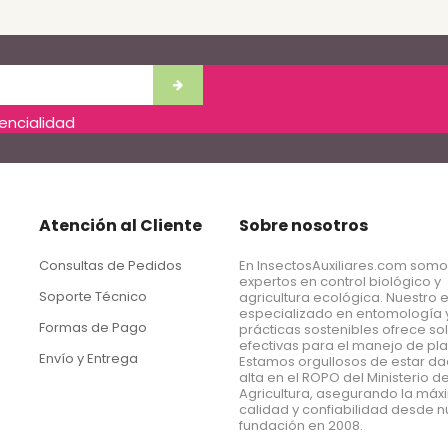
dencialidad
Atención al Cliente
Sobre nosotros
Consultas de Pedidos
En InsectosAuxiliares.com som
expertos en control biológico y
Soporte Técnico
agricultura ecológica. Nuestro 
especializado en entomología 
Formas de Pago
prácticas sostenibles ofrece so
efectivas para el manejo de pl
Envío y Entrega
Estamos orgullosos de estar d
alta en el ROPO del Ministerio d
Agricultura, asegurando la má
calidad y confiabilidad desde n
fundación en 2008.