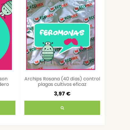
son
Archips Rosana (40 días) control
Feromona
dero
plagas cultivos eficaz
mg 40
3,97 €