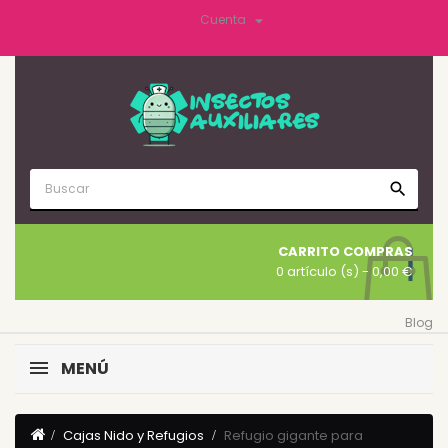

Cuenta
search
CARRITO COMPRAS
0 artículo (s)
- 0,00 €
Blog
MENÚ
Cajas Nido y Refugios
Refugio gigante para