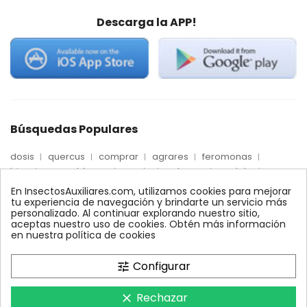
Descarga la APP!
Búsquedas Populares
dosis
quercus
comprar
agrares
feromonas
trips
mosca blanca
precio
palmera
quelato
Econex
control
amblyseius
araña roja
biologico
En InsectosAuxiliares.com, utilizamos cookies para mejorar
max
nido
encinas
alcornoques
conector
tu experiencia de navegación y brindarte un servicio más
personalizado. Al continuar explorando nuestro sitio,
xilemax
foresta
monitoreo
ynject
fertinyect
aceptas nuestro uso de cookies. Obtén más información
bioline
robles
conectores
ecologico
en nuestra política de cookies
control biologico
Configurar
tune
Rechazar
clear
InsectosAuxiliares.com © 2008 - 2026. Expertos en Agricultura