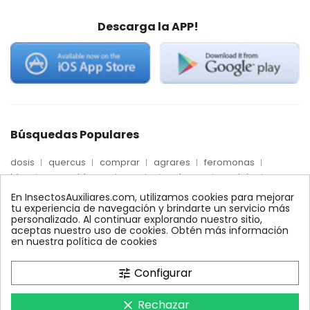
Descarga la APP!
Búsquedas Populares
dosis
quercus
comprar
agrares
feromonas
trips
mosca blanca
precio
palmera
quelato
Econex
control
amblyseius
araña roja
biologico
En InsectosAuxiliares.com, utilizamos cookies para mejorar
max
nido
encinas
alcornoques
conector
tu experiencia de navegación y brindarte un servicio más
personalizado. Al continuar explorando nuestro sitio,
xilemax
foresta
monitoreo
ynject
fertinyect
aceptas nuestro uso de cookies. Obtén más información
bioline
robles
conectores
ecologico
en nuestra política de cookies
control biologico
Configurar
tune
Rechazar
clear