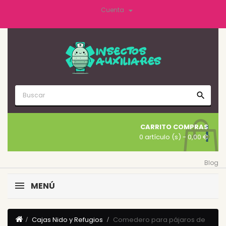

Cuenta
search
CARRITO COMPRAS
0 artículo (s)
- 0,00 €
Blog
MENÚ
Cajas Nido y Refugios
Comedero para pájaros de