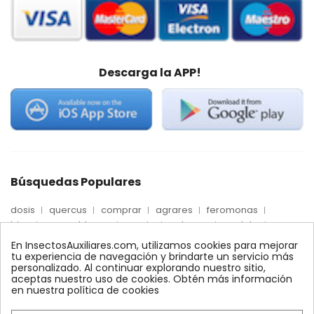
Descarga la APP!
Búsquedas Populares
dosis
quercus
comprar
agrares
feromonas
trips
mosca blanca
precio
palmera
quelato
Econex
control
amblyseius
araña roja
biologico
En InsectosAuxiliares.com, utilizamos cookies para mejorar
max
nido
encinas
alcornoques
conector
tu experiencia de navegación y brindarte un servicio más
personalizado. Al continuar explorando nuestro sitio,
xilemax
foresta
monitoreo
ynject
fertinyect
aceptas nuestro uso de cookies. Obtén más información
bioline
robles
conectores
ecologico
en nuestra política de cookies
control biologico