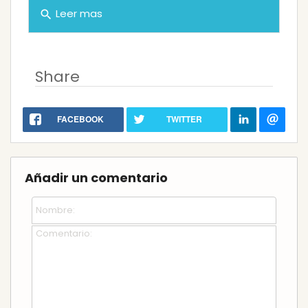
Leer mas
search
Share
FACEBOOK
TWITTER
Añadir un comentario