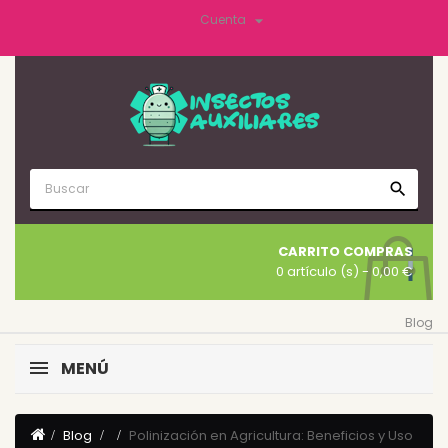

Cuenta
search
CARRITO COMPRAS
0 artículo (s)
- 0,00 €
Blog
MENÚ
Blog
Polinización en Agricultura: Beneficios y Uso