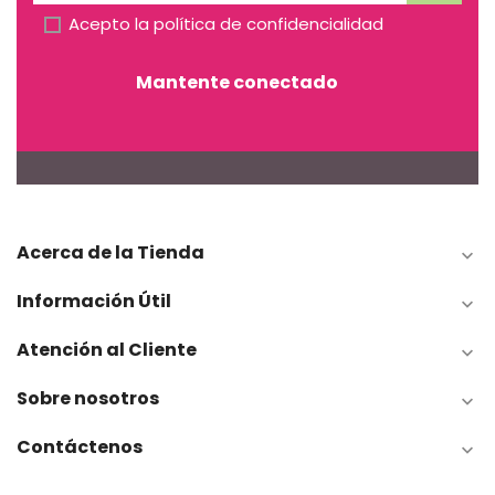
Acepto la
política de confidencialidad
Mantente conectado
Acerca de la Tienda

Información Útil

Atención al Cliente

Sobre nosotros

Contáctenos
