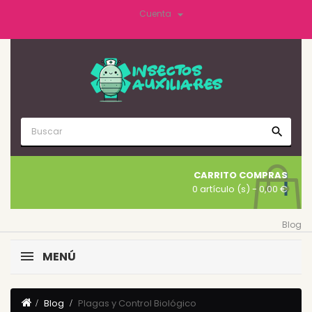

Cuenta
search
CARRITO COMPRAS
0 artículo (s)
- 0,00 €
Blog
MENÚ
Blog
Plagas y Control Biológico