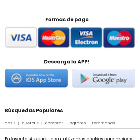
Formas de pago
Descarga la APP!
Búsquedas Populares
dosis
quercus
comprar
agrares
feromonas
trips
mosca blanca
precio
palmera
quelato
Econex
control
amblyseius
araña roja
biologico
En InsectosAuxiliares.com, utilizamos cookies para mejorar