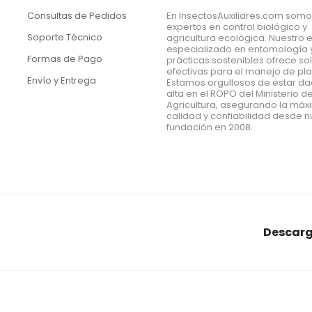
Consultas de Pedidos
En InsectosAuxiliares.com som
expertos en control biológico y
Soporte Técnico
agricultura ecológica. Nuestro 
especializado en entomología 
Formas de Pago
prácticas sostenibles ofrece so
efectivas para el manejo de pl
Envío y Entrega
Estamos orgullosos de estar d
alta en el ROPO del Ministerio d
Agricultura, asegurando la má
calidad y confiabilidad desde n
fundación en 2008.
Descarg