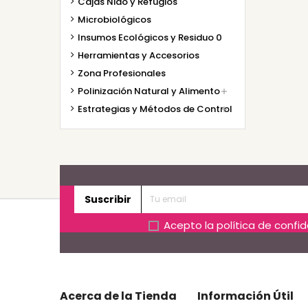
Cajas Nido y Refugios
Microbiológicos
Insumos Ecológicos y Residuo 0
Herramientas y Accesorios
Zona Profesionales
Polinización Natural y Alimento

Estrategias y Métodos de Control

Suscribir
Acepto la
política de confi
Acerca de la Tienda
Información Útil