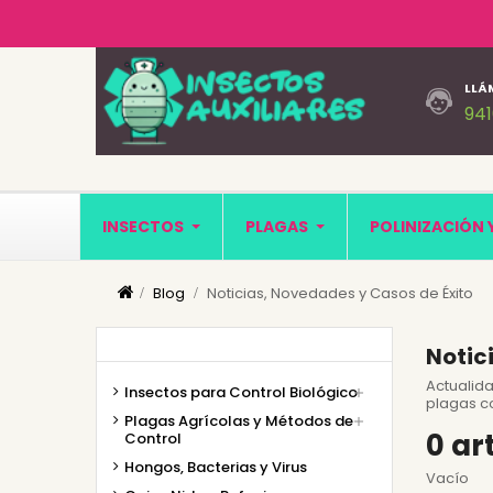
LLÁ
94
INSECTOS
PLAGAS
POLINIZACIÓN 
Blog
Noticias, Novedades y Casos de Éxito
Notic
Actualid
Insectos para Control Biológico

plagas c
Plagas Agrícolas y Métodos de

0 ar
Control
Hongos, Bacterias y Virus
Vacío