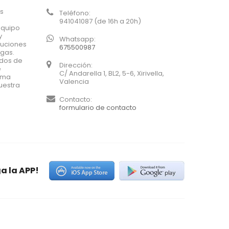
os
Teléfono:
941041087 (de 16h a 20h)
equipo
y
Whatsapp:
luciones
675500987
agas.
ados de
Dirección:
e
C/ Andarella 1, BL2, 5-6, Xirivella,
xima
Valencia
uestra
Contacto:
formulario de contacto
a la APP!