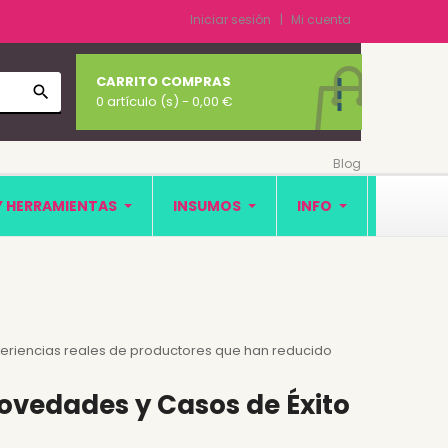
Iniciar sesión
Mi cuenta
CARRITO COMPRAS
search
0 artículo (s)
- 0,00 €
Blog
Y HERRAMIENTAS
INSUMOS
INFO
eriencias reales de productores que han reducido
 Novedades y Casos de Éxito