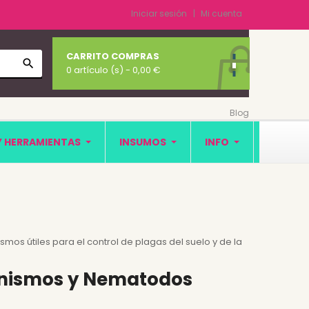
Iniciar sesión
Mi cuenta
CARRITO COMPRAS
search
0 artículo (s)
- 0,00 €
Blog
Y HERRAMIENTAS
INSUMOS
INFO
mos útiles para el control de plagas del suelo y de la
ganismos y Nematodos