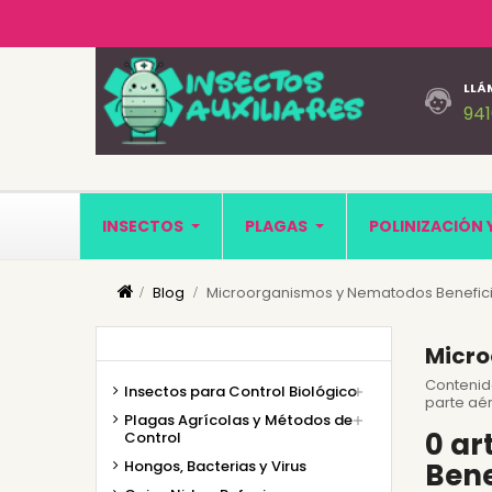
LLÁ
94
INSECTOS
PLAGAS
POLINIZACIÓN 
Blog
Microorganismos y Nematodos Benefic
Micro
Contenid
Insectos para Control Biológico

parte aér
Plagas Agrícolas y Métodos de

0 ar
Control
Hongos, Bacterias y Virus
Bene