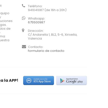
os
Teléfono:
941041087 (de 16h a 20h)
equipo
y
Whatsapp:
luciones
675500987
agas.
ados de
Dirección:
e
C/ Andarella 1, BL2, 5-6, Xirivella,
xima
Valencia
uestra
Contacto:
formulario de contacto
a la APP!