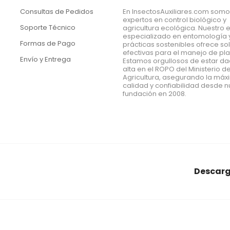
Consultas de Pedidos
En InsectosAuxiliares.com som
expertos en control biológico y
Soporte Técnico
agricultura ecológica. Nuestro 
especializado en entomología 
Formas de Pago
prácticas sostenibles ofrece so
efectivas para el manejo de pl
Envío y Entrega
Estamos orgullosos de estar d
alta en el ROPO del Ministerio d
Agricultura, asegurando la má
calidad y confiabilidad desde n
fundación en 2008.
Descarg