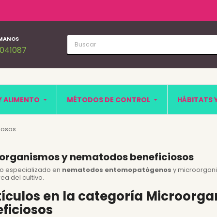
MANOS
1041087
Y ALIMENTO
MÉTODOS DE CONTROL
HÁBITATS 
iosos
organismos y nematodos beneficiosos
o especializado en
nematodos entomopatógenos
y microorganis
ea del cultivo.
tículos en la categoría Microor
ficiosos