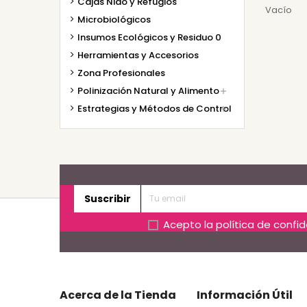
Cajas Nido y Refugios
Vacío
Microbiológicos
Insumos Ecológicos y Residuo 0
Herramientas y Accesorios
Zona Profesionales
Polinización Natural y Alimento

Estrategias y Métodos de Control

Suscribir
Acepto la
política de confi
Acerca de la Tienda
Información Útil