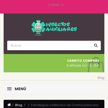

Cuenta
search
CARRITO COMPRAS
0 artículo (s)
- 0,00 €
Blog
MENÚ
Blog
Estrategias y Métodos de Control para una