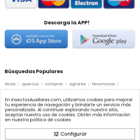
Descarga la APP!
Búsquedas Populares
dosis
quercus
comprar
agrares
feromonas
trips
mosca blanca
precio
palmera
quelato
Econex
control
amblyseius
araña roja
biologico
En InsectosAuxiliares.com, utilizamos cookies para mejorar
max
nido
encinas
alcornoques
conector
tu experiencia de navegación y brindarte un servicio más
personalizado. Al continuar explorando nuestro sitio,
xilemax
foresta
monitoreo
ynject
fertinyect
aceptas nuestro uso de cookies. Obtén más información
bioline
robles
conectores
ecologico
en nuestra política de cookies
control biologico
Configurar
tune