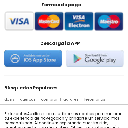
Formas de pago
Descarga la APP!
Búsquedas Populares
dosis
quercus
comprar
agrares
feromonas
trips
mosca blanca
precio
palmera
quelato
Econex
control
amblyseius
araña roja
biologico
En InsectosAuxiliares.com, utilizamos cookies para mejorar
max
nido
encinas
alcornoques
conector
tu experiencia de navegación y brindarte un servicio más
personalizado. Al continuar explorando nuestro sitio,
xilemax
foresta
monitoreo
ynject
fertinyect
aceptas nuestro uso de cookies. Obtén más información