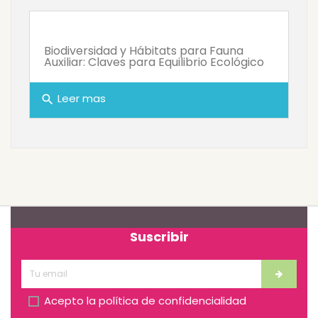
Biodiversidad y Hábitats para Fauna
Auxiliar: Claves para Equilibrio Ecológico
Leer mas
search
Suscribir
Acepto la
política de confidencialidad