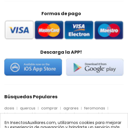
Formas de pago
Descarga la APP!
Búsquedas Populares
dosis
quercus
comprar
agrares
feromonas
trips
mosca blanca
precio
palmera
quelato
Econex
control
amblyseius
araña roja
biologico
En InsectosAuxiliares.com, utilizamos cookies para mejorar
max
nido
encinas
alcornoques
conector
tu experiencia de navegación y brindarte un servicio más