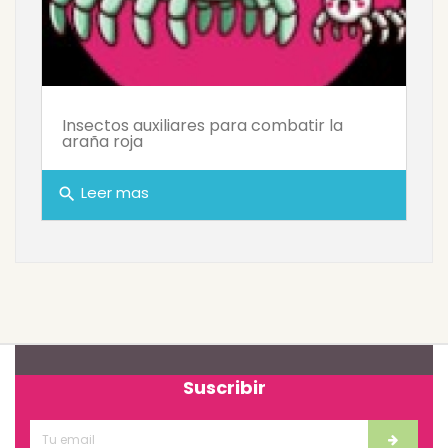
Insectos auxiliares para combatir la
araña roja
Leer mas
search
Suscribir