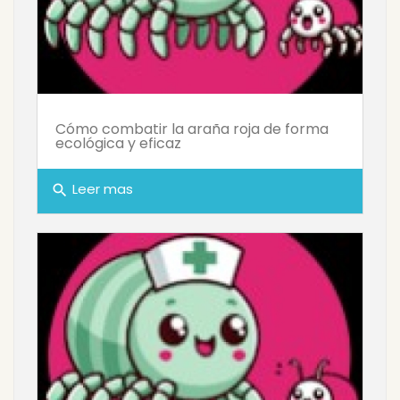
Cómo combatir la araña roja de forma
ecológica y eficaz
Leer mas
search