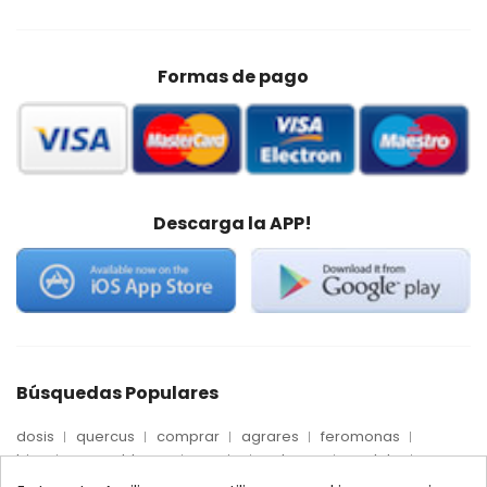
Formas de pago
Descarga la APP!
Búsquedas Populares
dosis
quercus
comprar
agrares
feromonas
trips
mosca blanca
precio
palmera
quelato
Econex
control
amblyseius
araña roja
biologico