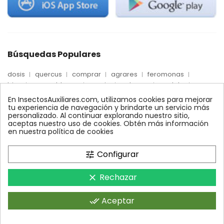
Búsquedas Populares
dosis
quercus
comprar
agrares
feromonas
trips
mosca blanca
precio
palmera
quelato
Econex
control
amblyseius
araña roja
biologico
En InsectosAuxiliares.com, utilizamos cookies para mejorar
max
nido
encinas
alcornoques
conector
tu experiencia de navegación y brindarte un servicio más
personalizado. Al continuar explorando nuestro sitio,
xilemax
foresta
monitoreo
ynject
fertinyect
aceptas nuestro uso de cookies. Obtén más información
bioline
robles
conectores
ecologico
en nuestra política de cookies
control biologico
Configurar
tune
Rechazar
clear
InsectosAuxiliares.com © 2008 - 2026. Expertos en Agricultura
Ecológica y Control Biológico.Operado por AGRARES IBERIA SL.
Aceptar
done_all
Todos los derechos reservados.