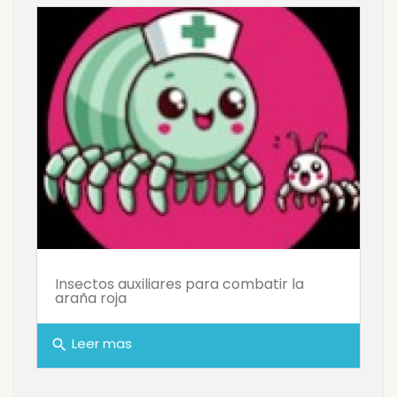
Insectos auxiliares para combatir la
araña roja
Leer mas
search