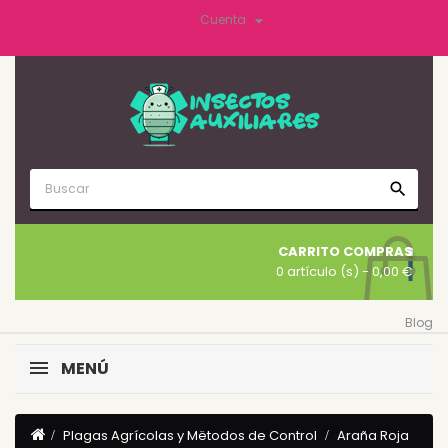

Cuenta
search
CARRITO COMPRAS
0 artículo (s)
- 0,00 €
Blog
MENÚ
Plagas Agrícolas y Mëtodos de Control
Araña Roja