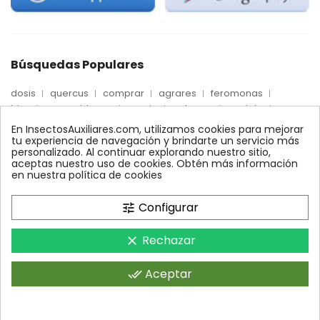
Búsquedas Populares
dosis
quercus
comprar
agrares
feromonas
trips
mosca blanca
precio
palmera
quelato
Econex
control
amblyseius
araña roja
biologico
En InsectosAuxiliares.com, utilizamos cookies para mejorar
max
nido
encinas
alcornoques
conector
tu experiencia de navegación y brindarte un servicio más
personalizado. Al continuar explorando nuestro sitio,
xilemax
foresta
monitoreo
ynject
fertinyect
aceptas nuestro uso de cookies. Obtén más información
bioline
robles
conectores
ecologico
en nuestra política de cookies
control biologico
Configurar
tune
Rechazar
clear
InsectosAuxiliares.com © 2008 - 2026. Expertos en Agricultura
Ecológica y Control Biológico.Operado por AGRARES IBERIA SL.
Aceptar
done_all
Todos los derechos reservados.