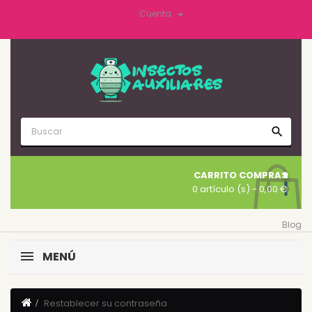

Cuenta
search
CARRITO COMPRAS
0 artículo (s)
- 0,00 €
Blog
MENÚ
Restablecer su contraseña