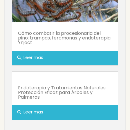
Cómo combatir la procesionaria del
pino: trampas, feromonas y endoterapia
Ynject
Leer mas
search
Endoterapia y Tratamientos Naturales:
Protección Eficaz para Árboles y
Palmeras
Leer mas
search