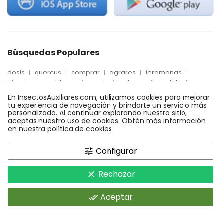
Búsquedas Populares
dosis
quercus
comprar
agrares
feromonas
trips
mosca blanca
precio
palmera
quelato
Econex
control
amblyseius
araña roja
biologico
En InsectosAuxiliares.com, utilizamos cookies para mejorar
max
nido
encinas
alcornoques
conector
tu experiencia de navegación y brindarte un servicio más
personalizado. Al continuar explorando nuestro sitio,
xilemax
foresta
monitoreo
ynject
fertinyect
aceptas nuestro uso de cookies. Obtén más información
bioline
robles
conectores
ecologico
en nuestra política de cookies
control biologico
Configurar
tune
Rechazar
clear
InsectosAuxiliares.com © 2008 - 2026. Expertos en Agricultura
Ecológica y Control Biológico.Operado por AGRARES IBERIA SL.
Aceptar
done_all
Todos los derechos reservados.