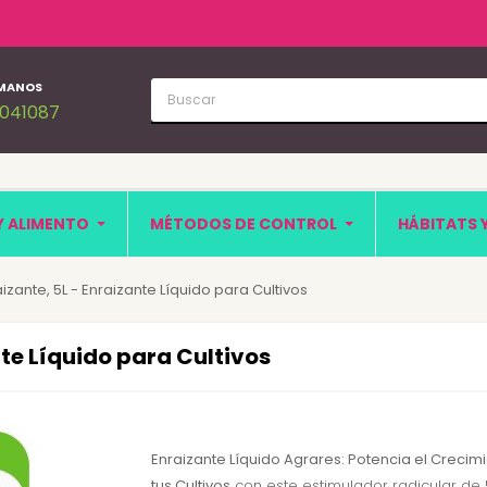
MANOS
1041087
Y ALIMENTO
MÉTODOS DE CONTROL
HÁBITATS 
izante, 5L - Enraizante Líquido para Cultivos
nte Líquido para Cultivos
Enraizante Líquido Agrares: Potencia el Crecim
tus Cultivos
con este estimulador radicular de 5