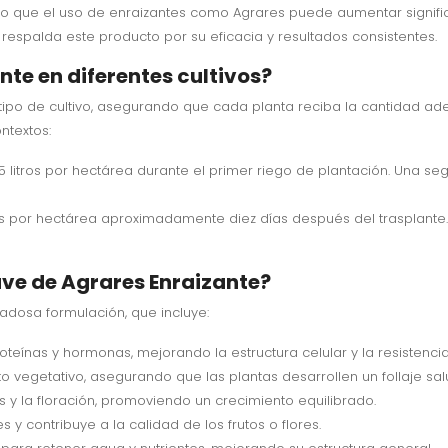
o que el uso de enraizantes como Agrares puede aumentar significa
m respalda este producto por su eficacia y resultados consistentes.
te en diferentes cultivos?
 tipo de cultivo, asegurando que cada planta reciba la cantidad ad
ntextos:
5 litros por hectárea durante el primer riego de plantación. Una seg
 litros por hectárea aproximadamente diez días después del traspla
ve de Agrares Enraizante?
dadosa formulación, que incluye:
proteínas y hormonas, mejorando la estructura celular y la resistencia
o vegetativo, asegurando que las plantas desarrollen un follaje sal
ces y la floración, promoviendo un crecimiento equilibrado.
 y contribuye a la calidad de los frutos o flores.