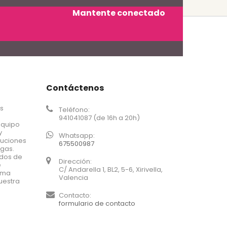
Mantente conectado
Contáctenos
os
Teléfono:
941041087 (de 16h a 20h)
equipo
y
Whatsapp:
luciones
675500987
agas.
ados de
Dirección:
e
C/ Andarella 1, BL2, 5-6, Xirivella,
xima
Valencia
uestra
Contacto:
formulario de contacto