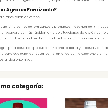
para retener agua y nutrientes, mejorando su estructura general.
ece Agrares Enraizante?
raizante también ofrece:
izado junto con otros fertilizantes y productos fitosanitarios, sin ri
as a recuperarse más rápidamente de situaciones de estrés, como t
a cantidad, sino también la calidad de los productos cosechados.
egral para aquellos que buscan mejorar la salud y productividad de
nte para cualquier agricultor comprometido con la excelencia en l
s al siguiente nivel.
isma categoría: