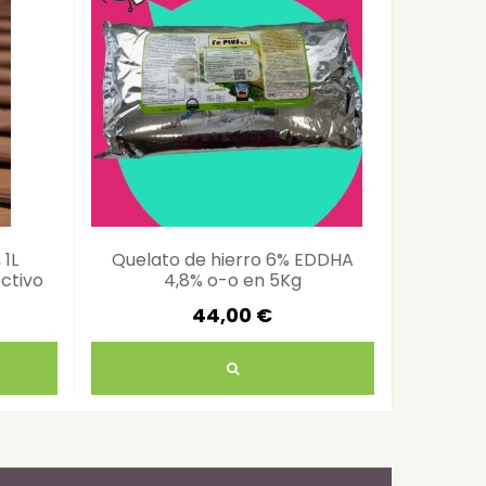
 1L
Quelato de hierro 6% EDDHA
Sopor
ctivo
4,8% o-o en 5Kg
Trampas
44,00 €