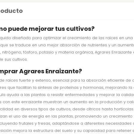
producto
mo puede mejorar tus cultivos?
íquido diseñado para optimizar el crecimiento de las raíces en una 
o que se traduce en una mejor absorción de nutrientes y un aumento
, nitrógeno, fósforo, potasio y materia orgánica, Agrares Enraizant
 sus cultivos.
mprar Agrares Enraizante?
e raíces fuerte y extenso, esencial para la absorción eficiente de a
res que facilitan la síntesis de proteínas y hormonas, mejorando la e
mula ayuda a las plantas a resistir enfermedades y mejorar la calidad
as con este enraizante muestran un aumento en la producción y calid
ilidad en diversos tipos de cultivos, desde cítricos hasta hortícolas.
izan el uso de energía en las plantas, promoviendo un crecimiento
incluyendo frutales y fresas, adaptándose a diferentes necesidades 
ición mejora la estructura del suelo y su capacidad para retener a