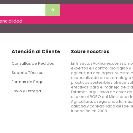
dencialidad
Atención al Cliente
Sobre nosotros
Consultas de Pedidos
En InsectosAuxiliares.com som
expertos en control biológico y
Soporte Técnico
agricultura ecológica. Nuestro 
especializado en entomología 
Formas de Pago
prácticas sostenibles ofrece so
efectivas para el manejo de pl
Envío y Entrega
Estamos orgullosos de estar d
alta en el ROPO del Ministerio d
Agricultura, asegurando la má
calidad y confiabilidad desde n
fundación en 2008.