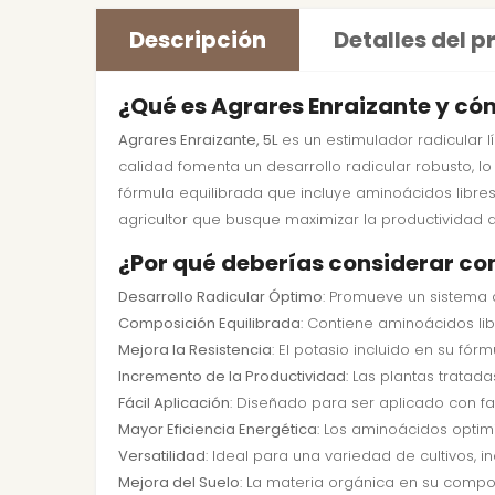
Descripción
Detalles del 
¿Qué es Agrares Enraizante y có
Agrares Enraizante, 5L
es un estimulador radicular l
calidad fomenta un desarrollo radicular robusto, l
fórmula equilibrada que incluye aminoácidos libres
agricultor que busque maximizar la productividad de
¿Por qué deberías considerar co
Desarrollo Radicular Óptimo
: Promueve un sistema d
Composición Equilibrada
: Contiene aminoácidos lib
Mejora la Resistencia
: El potasio incluido en su fór
Incremento de la Productividad
: Las plantas tratad
Fácil Aplicación
: Diseñado para ser aplicado con fac
Mayor Eficiencia Energética
: Los aminoácidos optim
Versatilidad
: Ideal para una variedad de cultivos, 
Mejora del Suelo
: La materia orgánica en su compos