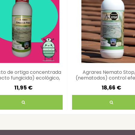
cto de ortiga concentrada
Agrares Nemato Stop,
fecto fungicida) ecológico,
(nematodos) control efe
nsecticida y acaricida
suelo
11,95 €
18,66 €