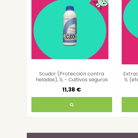
Scudor (Protección contra
Extra
heladas), 1L - Cultivos seguros
1L (e
i
11,38 €