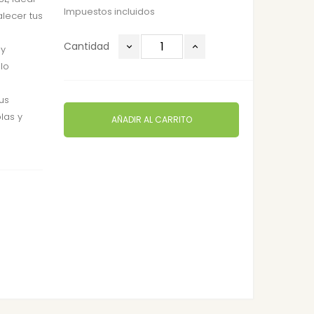
Impuestos incluidos
alecer tus
Cantidad
 y
lo
us
olas y
AÑADIR AL CARRITO