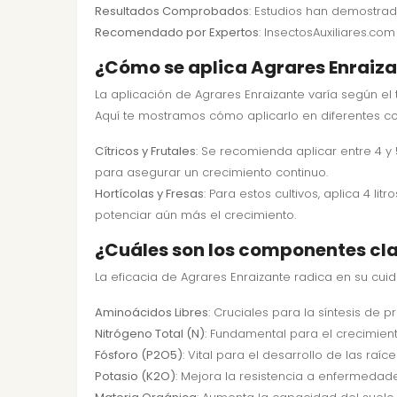
Resultados Comprobados
: Estudios han demostrad
Recomendado por Expertos
: InsectosAuxiliares.co
¿Cómo se aplica Agrares Enraizan
La aplicación de Agrares Enraizante varía según el
Aquí te mostramos cómo aplicarlo en diferentes co
Cítricos y Frutales
: Se recomienda aplicar entre 4 y 
para asegurar un crecimiento continuo.
Hortícolas y Fresas
: Para estos cultivos, aplica 4
potenciar aún más el crecimiento.
¿Cuáles son los componentes cla
La eficacia de Agrares Enraizante radica en su cui
Aminoácidos Libres
: Cruciales para la síntesis de 
Nitrógeno Total (N)
: Fundamental para el crecimient
Fósforo (P2O5)
: Vital para el desarrollo de las raí
Potasio (K2O)
: Mejora la resistencia a enfermedades