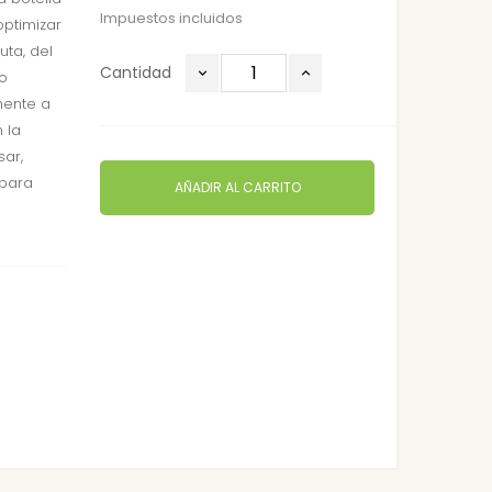
Impuestos incluidos
ptimizar
uta, del
Cantidad
no
mente a
 la
sar,
 para
AÑADIR AL CARRITO