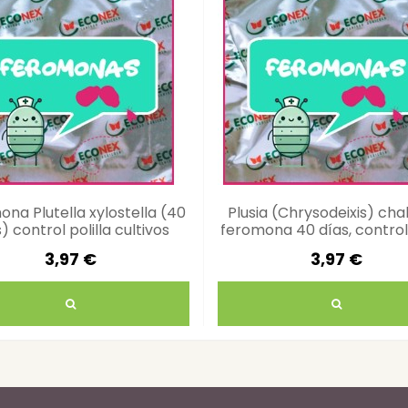
na Plutella xylostella (40
Plusia (Chrysodeixis) chal
) control polilla cultivos
feromona 40 días, contro
camello
3,97 €
3,97 €