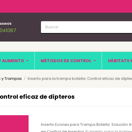
MANOS
1041087
Y ALIMENTO
MÉTODOS DE CONTROL
HÁBITATS 
 y Trampas
Inserto para la trampa botella: Control eficaz de dípte
ontrol eficaz de dípteros
Inserto Econex para Trampa Botella: Solución
en Control de Insectos
El inserto para la tramp