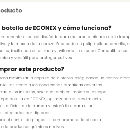
producto
pa botella de ECONEX y cómo funciona?
omponente esencial diseñado para mejorar la eficacia de la trampa
livo y la mosca de la cereza. Fabricado en polipropileno amarillo, 
ico, facilitando su entrada y evitando su escape. Compatible con la 
ica y versátil para proteger cultivos.
omprar este producto?
ra maximizar la captura de dípteros, asegurando un control efect
llo, resistente a las condiciones climáticas adversas.
rae a los insectos, sino que también impide su escape.
mpa botella de ECONEX, optimizando su rendimiento.
s orificios de la trampa y estará listo para usar.
s afectados por dípteros.
a el control de plagas sin comprometer la eficacia.
o de productos químicos nocivos.