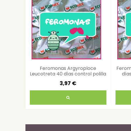
Feromonas Argyroploce
Feromo
Leucotreta 40 días control polilla
días
eficaz
3,97 €