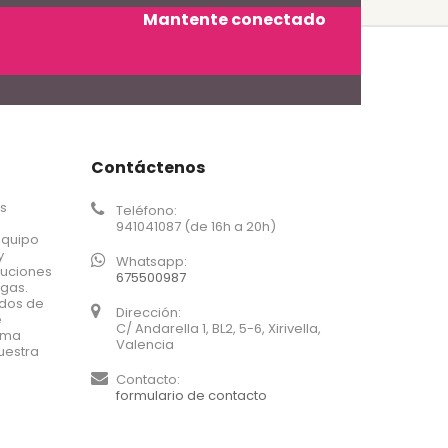
Mantente conectado
Contáctenos
os
Teléfono:
941041087 (de 16h a 20h)
equipo
y
Whatsapp:
luciones
675500987
agas.
ados de
Dirección:
e
C/ Andarella 1, BL2, 5-6, Xirivella,
xima
Valencia
uestra
Contacto:
formulario de contacto