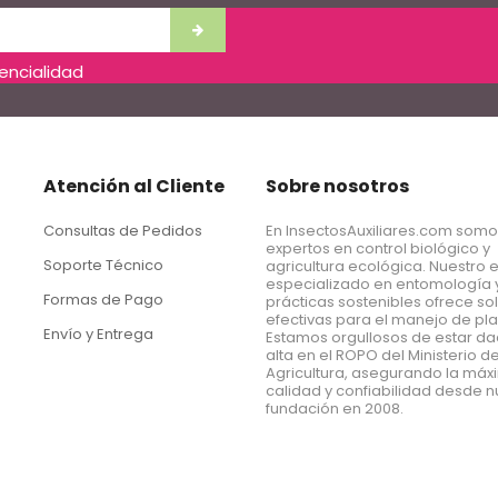
dencialidad
Atención al Cliente
Sobre nosotros
Consultas de Pedidos
En InsectosAuxiliares.com som
expertos en control biológico y
Soporte Técnico
agricultura ecológica. Nuestro 
especializado en entomología 
Formas de Pago
prácticas sostenibles ofrece so
efectivas para el manejo de pl
Envío y Entrega
Estamos orgullosos de estar d
alta en el ROPO del Ministerio d
Agricultura, asegurando la má
calidad y confiabilidad desde n
fundación en 2008.