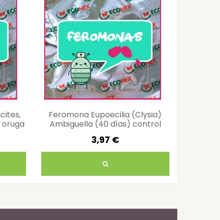
cites,
Feromona Eupoecilia (Clysia)
Anarsia 
l oruga
Ambiguella (40 días) control
con
plagas agrícolas eficiente
3,97 €