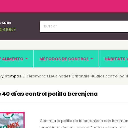
MANOS
1041087
Y ALIMENTO
MÉTODOS DE CONTROL
HÁBITATS 
 y Trampas
Feromonas Leucinodes Orbonalis 40 días control polil
40 días control polilla berenjena
Controla la polilla de la berenjena con feromo
larga duración
en InsectosAuxiliares.com. Las