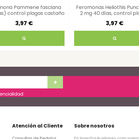
mona Pammene fasciana
Feromonas Heliothis Punc
as) control plagas castaño
2 mg 40 días, control p
3,97 €
3,97 €
dencialidad
Atención al Cliente
Sobre nosotros
Consultas de Pedidos
En InsectosAuxiliares.com som