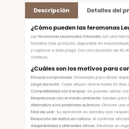
Descripción
Detalles del 
¿Cómo pueden las feromonas Leuc
Las
feromonas Leucinodes Orbonalis
son una herram
hortaliza. Este producto, disponible en InsectosAu
y capturar a esta plaga. Con una duración de 40 
continua.
¿Cuáles son los motivos para co
Eficacia comprobada:
Diseñadas para atraer específ
Larga duración:
Cada difusor ofrece hasta 40 días 
Compatibilidad con trampas:
Se pueden utilizar co
Respetuosas con el medio ambiente:
Ideales para l
Alternativa a los pesticidas químicos:
Ofrecen una op
Fácil de usar:
Su aplicación es sencilla, solo requie
Reducción de daños en cultivos:
Al controlar eficaz
Adaptabilidad a diferentes climas:
Efectivas en regi