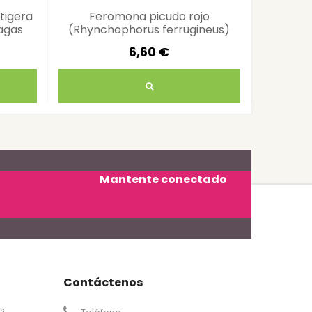
tigera
Feromona picudo rojo
Jaula C
lagas
(Rhynchophorus ferrugineus)
Protecc
atrayente palmeras
6,60 €
Mantente conectado
Contáctenos
os