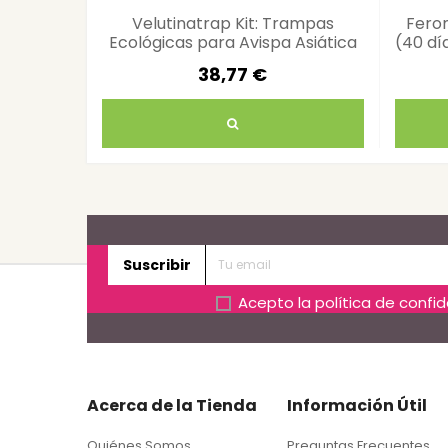
Velutinatrap Kit: Trampas
Fero
Ecológicas para Avispa Asiática
(40 dí
38,77 €
Suscribir
Acepto la
política de confi
Acerca de la Tienda
Información Útil
Quiénes Somos
Preguntas Frecuentes