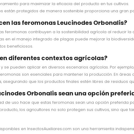
amiento para maximizar la eficacia del producto en tus cultivos.
os están protegidos de manera sostenible proporciona una gran pa
ecen las feromonas Leucinodes Orbonalis?
as feromonas contribuyen a la sostenibilidad agrícola al reducir l
as en el manejo integrado de plagas puede mejorar la biodiversid
tos beneficiosos.
en diferentes contextos agrícolas?
y se pueden aplicar en diversos escenarios agrícolas. Por ejemplo,
 feromonas son esenciales para mantener la producción. En áreas de
, asegurando que los productos finales estén libres de residuos qu
cinodes Orbonalis sean una opción preferid
lidad de uso hace que estas feromonas sean una opción preferida p
producto, los agricultores no solo protegen sus cultivos, sino que 
sponibles en InsectosAuxiliares.com son una herramienta indispen