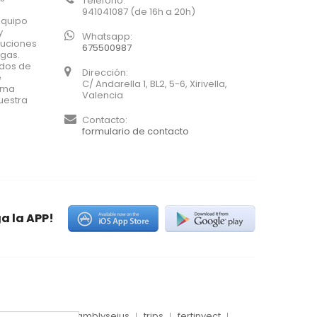
Teléfono:
941041087 (de 16h a 20h)
equipo
y
Whatsapp:
luciones
675500987
agas.
ados de
Dirección:
e
C/ Andarella 1, BL2, 5-6, Xirivella,
xima
Valencia
uestra
Contacto:
formulario de contacto
a la APP!
es
conector
amblyseius
trips
fertinyect