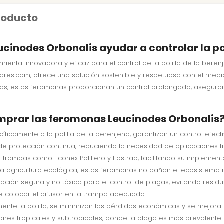
producto
inodes Orbonalis ayudar a controlar la pol
ienta innovadora y eficaz para el control de la polilla de la bere
xiliares.com, ofrece una solución sostenible y respetuosa con el m
días, estas feromonas proporcionan un control prolongado, asegura
mprar las feromonas Leucinodes Orbonalis
icamente a la polilla de la berenjena, garantizan un control efecti
de protección continua, reduciendo la necesidad de aplicaciones f
n trampas como Econex Polillero y Eostrap, facilitando su implemen
a agricultura ecológica, estas feromonas no dañan el ecosistema ni
ción segura y no tóxica para el control de plagas, evitando residuo
re colocar el difusor en la trampa adecuada.
mente la polilla, se minimizan las pérdidas económicas y se mejora 
ones tropicales y subtropicales, donde la plaga es más prevalente.