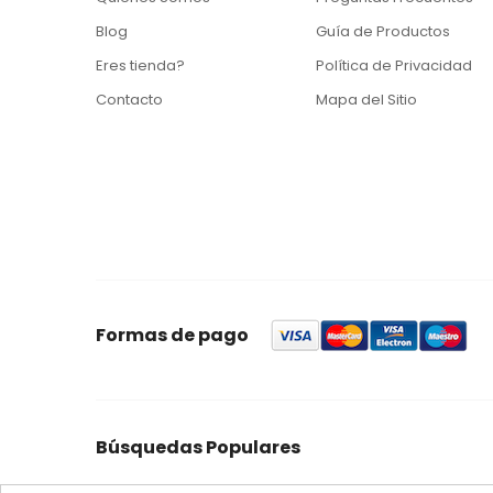
Blog
Guía de Productos
Eres tienda?
Política de Privacidad
Contacto
Mapa del Sitio
Formas de pago
Búsquedas Populares
foresta
feromonas
quercus
control
ynject