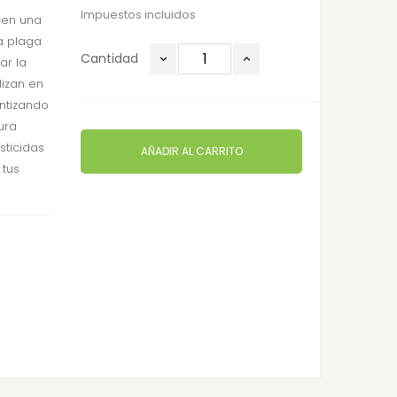
Impuestos incluidos
cen una
a plaga
Cantidad
ar la
lizan en
antizando
ura
sticidas
AÑADIR AL CARRITO
 tus