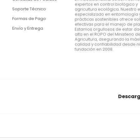
expertos en control biológico y
Soporte Técnico
agricultura ecológica. Nuestro 
especializado en entomología 
Formas de Pago
prácticas sostenibles ofrece so
efectivas para el manejo de pl
Envío y Entrega
Estamos orgullosos de estar d
alta en el ROPO del Ministerio d
Agricultura, asegurando la má
calidad y confiabilidad desde n
fundación en 2008.
Descarg
araña roja
conectores
Econex
alcornoques
nido
agrar