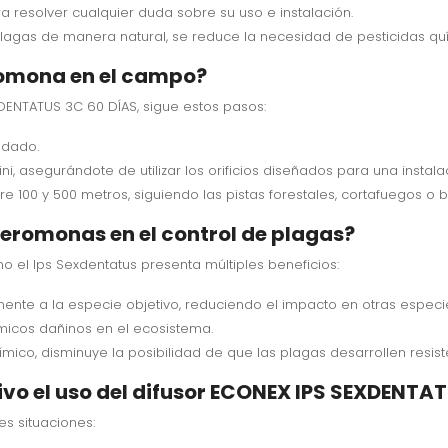
a resolver cualquier duda sobre su uso e instalación.
plagas de manera natural, se reduce la necesidad de pesticidas qu
eromona en el campo?
XDENTATUS 3C 60 DÍAS, sigue estos pasos:
idado.
i, asegurándote de utilizar los orificios diseñados para una instala
tre 100 y 500 metros, siguiendo las pistas forestales, cortafuegos
 feromonas en el control de plagas?
 el Ips Sexdentatus presenta múltiples beneficios:
nte a la especie objetivo, reduciendo el impacto en otras especi
micos dañinos en el ecosistema.
ímico, disminuye la posibilidad de que las plagas desarrollen resist
ivo el uso del difusor ECONEX IPS SEXDENTA
es situaciones: