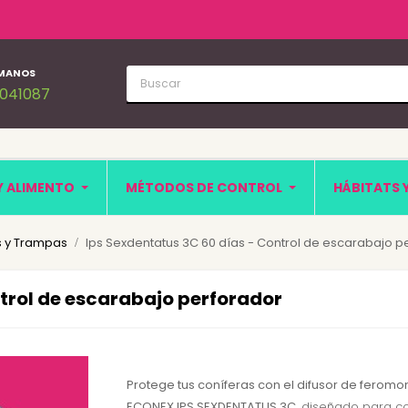
MANOS
1041087
Y ALIMENTO
MÉTODOS DE CONTROL
HÁBITATS 
 y Trampas
Ips Sexdentatus 3C 60 días - Control de escarabajo p
ntrol de escarabajo perforador
Protege tus coníferas con el difusor de feromo
ECONEX IPS SEXDENTATUS 3C
, diseñado para c