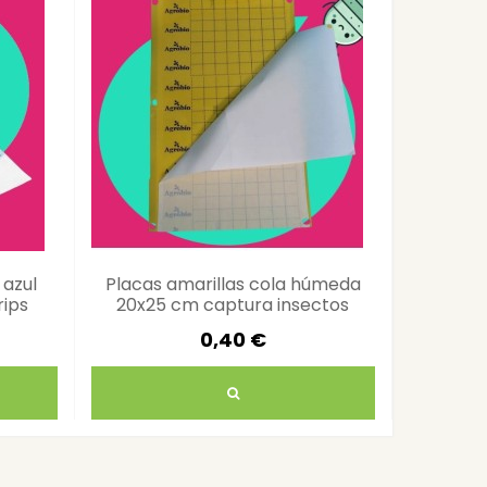
 azul
Placas amarillas cola húmeda
Pack 5 F
rips
20x25 cm captura insectos
del 
plagas
0,40 €