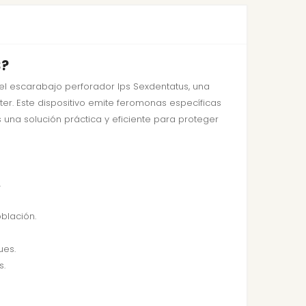
S?
l escarabajo perforador Ips Sexdentatus, una
ster. Este dispositivo emite feromonas específicas
 una solución práctica y eficiente para proteger
.
blación.
ues.
s.