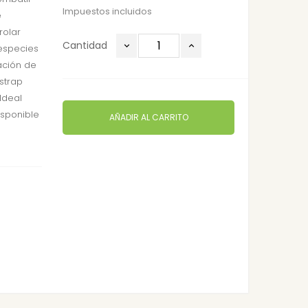
Impuestos incluidos
e
rolar
Cantidad
especies
ración de
strap
Ideal
isponible
AÑADIR AL CARRITO
n