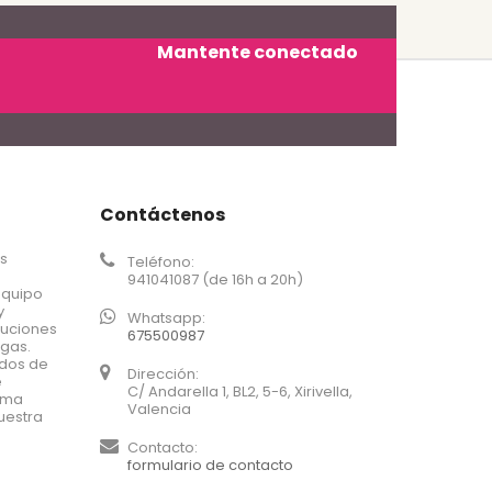
Mantente conectado
Contáctenos
os
Teléfono:
941041087 (de 16h a 20h)
equipo
y
Whatsapp:
luciones
675500987
agas.
ados de
Dirección:
e
C/ Andarella 1, BL2, 5-6, Xirivella,
xima
Valencia
uestra
Contacto:
formulario de contacto