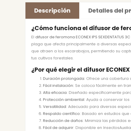
Descripción
Detalles del 
¿Cómo funciona el difusor de f
El
difusor de feromona ECONEX IPS SEXDENTATUS 3C 
plaga que afecta principalmente a diversas especies 
que atraen a los escarabajos, permitiendo su captu
tus cultivos forestales.
¿Por qué elegir el difusor ECONE
Duración prolongada:
Ofrece una cobertura c
Fácil instalación:
Se coloca fácilmente en tram
Alta eficacia:
Diseñado específicamente para a
Protección ambiental:
Ayuda a conservar los r
Versatilidad:
Adecuado para diversas especies
Respaldo científico:
Basado en estudios que d
Reducción de daños:
Minimiza las pérdidas e
Fácil de adquirir:
Disponible en InsectosAuxilia