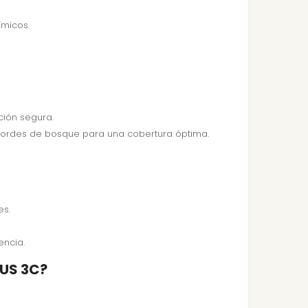
ímicos.
ción segura.
 o bordes de bosque para una cobertura óptima.
es.
encia.
TUS 3C?