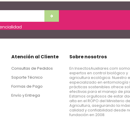
dencialidad
Atención al Cliente
Sobre nosotros
Consultas de Pedidos
En InsectosAuxiliares.com som
expertos en control biológico y
Soporte Técnico
agricultura ecológica. Nuestro 
especializado en entomología 
Formas de Pago
prácticas sostenibles ofrece so
efectivas para el manejo de pl
Envío y Entrega
Estamos orgullosos de estar d
alta en el ROPO del Ministerio d
Agricultura, asegurando la má
calidad y confiabilidad desde n
fundación en 2008.