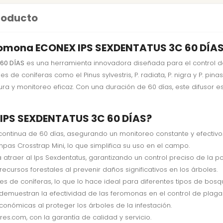
producto
eromona ECONEX IPS SEXDENTATUS 3C 60 DÍA
60 DÍAS
es una herramienta innovadora diseñada para el control de
de coníferas como el Pinus sylvestris, P. radiata, P. nigra y P. pina
ra y monitoreo eficaz. Con una duración de 60 días, este difusor es
X IPS SEXDENTATUS 3C 60 DÍAS?
ontinua de 60 días, asegurando un monitoreo constante y efectivo
pas Crosstrap Mini, lo que simplifica su uso en el campo.
traer al Ips Sexdentatus, garantizando un control preciso de la po
ecursos forestales al prevenir daños significativos en los árboles.
 de coníferas, lo que lo hace ideal para diferentes tipos de bosq
emuestran la efectividad de las feromonas en el control de plaga
conómicas al proteger los árboles de la infestación.
res.com, con la garantía de calidad y servicio.