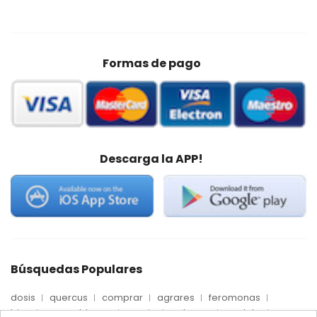
Formas de pago
Descarga la APP!
Búsquedas Populares
dosis
quercus
comprar
agrares
feromonas
trips
mosca blanca
precio
palmera
quelato